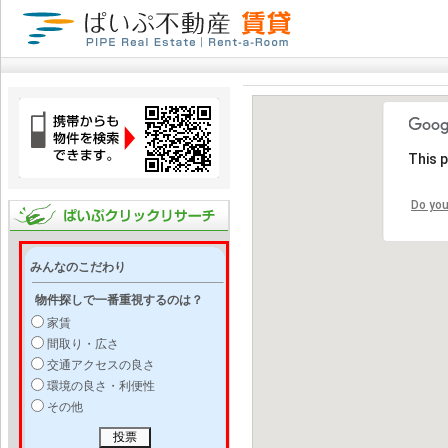
This 
Do you
みんなのこだわり
物件探しで一番重視するのは？
家賃
間取り・広さ
交通アクセスの良さ
環境の良さ・利便性
その他