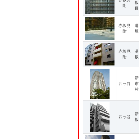
坂
附
目
赤坂見
港
附
坂
赤坂見
港
附
坂
新
四ッ谷
市
村
新
四ッ谷
坂