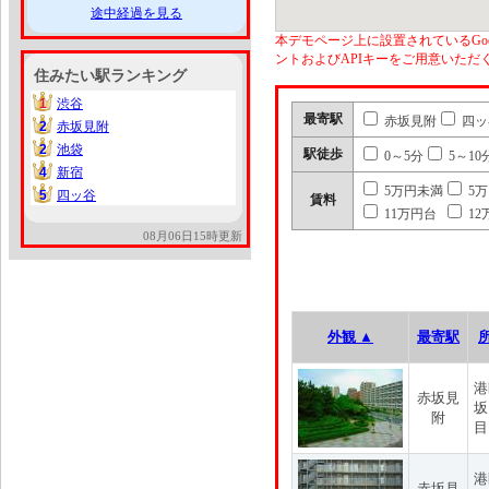
途中経過を見る
本デモページ上に設置されているGoo
ントおよびAPIキーをご用意いた
住みたい駅ランキング
1
渋谷
1
最寄駅
赤坂見附
四ッ
2
赤坂見附
2
2
池袋
2
駅徒歩
0～5分
5～10
4
新宿
4
5万円未満
5
5
四ッ谷
5
賃料
11万円台
12
08月06日15時更新
外観 ▲
最寄駅
港
赤坂見
坂
附
目
港
赤坂見