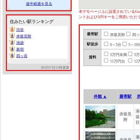
途中経過を見る
本デモページ上に設置されているGoo
ントおよびAPIキーをご用意いた
住みたい駅ランキング
1
渋谷
1
最寄駅
赤坂見附
四ッ
2
赤坂見附
2
2
池袋
2
駅徒歩
0～5分
5～10
4
新宿
4
5万円未満
5
5
四ッ谷
5
賃料
11万円台
12
08月07日15時更新
外観 ▲
最寄駅
港
赤坂見
坂
附
目
港
赤坂見