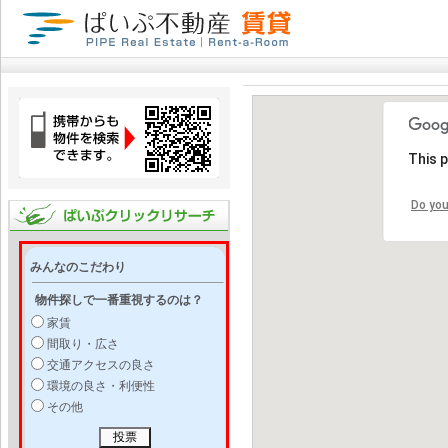
This 
Do you
みんなのこだわり
物件探しで一番重視するのは？
家賃
間取り・広さ
交通アクセスの良さ
環境の良さ・利便性
その他