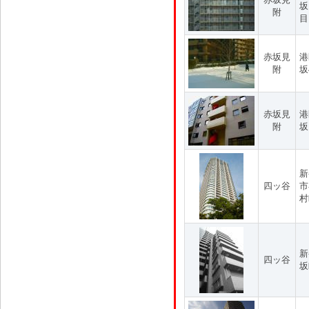
坂
附
目
赤坂見
港
附
坂
赤坂見
港
附
坂
新
四ッ谷
市
村
新
四ッ谷
坂