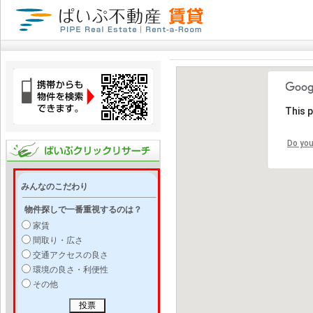
This 
Do you
みんなのこだわり
物件探しで一番重視するのは？
家賃
間取り・広さ
交通アクセスの良さ
環境の良さ・利便性
その他