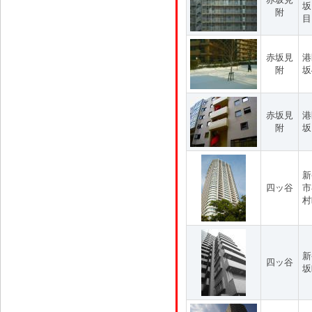
坂
附
目
赤坂見
港
附
坂
赤坂見
港
附
坂
新
四ッ谷
市
村
新
四ッ谷
坂