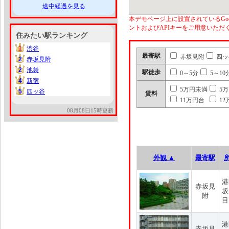
途中経過を見る
本デモページ上に設置されているGoo
ントおよびAPIキーをご用意いた
住みたい駅ランキング
1
渋谷
1
最寄駅
赤坂見附
四ッ
2
赤坂見附
2
2
池袋
2
駅徒歩
0～5分
5～10
4
新宿
4
5万円未満
5
5
四ッ谷
5
賃料
11万円台
12
08月08日15時更新
外観 ▲
最寄駅
港
赤坂見
坂
附
目
港
赤坂見