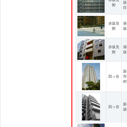
坂
附
目
赤坂見
港
附
坂
赤坂見
港
附
坂
新
四ッ谷
市
村
新
四ッ谷
坂