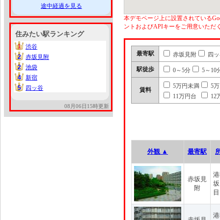
途中経過を見る
本デモページ上に設置されているGoo
ントおよびAPIキーをご用意いた
住みたい駅ランキング
1
渋谷
1
最寄駅
赤坂見附
四ッ
2
赤坂見附
2
2
池袋
2
駅徒歩
0～5分
5～10
4
新宿
4
5万円未満
5
5
四ッ谷
5
賃料
11万円台
12
08月06日15時更新
外観 ▲
最寄駅
港
赤坂見
坂
附
目
港
赤坂見