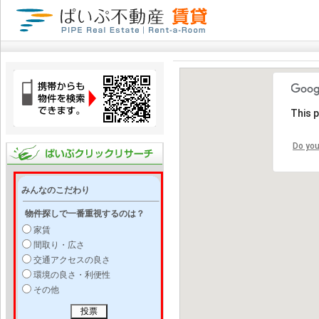
This 
Do you
みんなのこだわり
物件探しで一番重視するのは？
家賃
間取り・広さ
交通アクセスの良さ
環境の良さ・利便性
その他