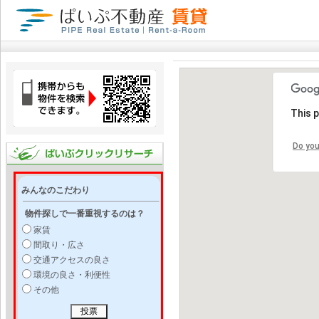
This 
Do you
みんなのこだわり
物件探しで一番重視するのは？
家賃
間取り・広さ
交通アクセスの良さ
環境の良さ・利便性
その他