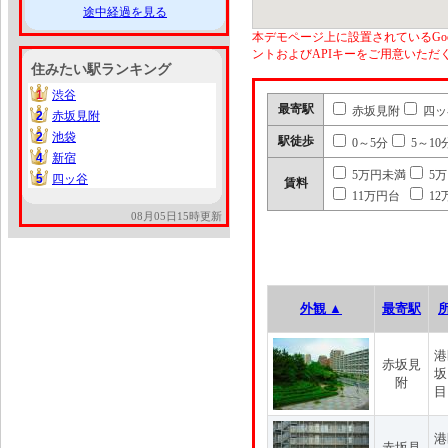
途中経過を見る
本デモページ上に設置されているGoo
ントおよびAPIキーをご用意いた
住みたい駅ランキング
1
渋谷
1
最寄駅
赤坂見附
四ッ
2
赤坂見附
2
2
池袋
2
駅徒歩
0～5分
5～10
4
新宿
4
5万円未満
5
5
四ッ谷
5
賃料
11万円台
12
08月05日15時更新
外観 ▲
最寄駅
港
赤坂見
坂
附
目
港
赤坂見