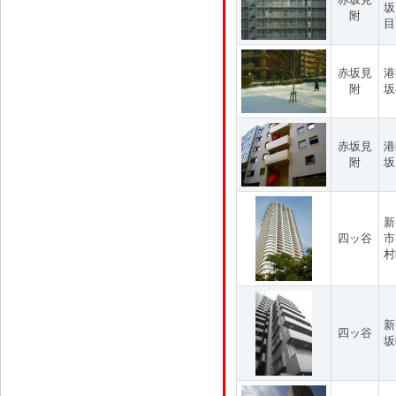
坂
附
目
赤坂見
港
附
坂
赤坂見
港
附
坂
新
四ッ谷
市
村
新
四ッ谷
坂