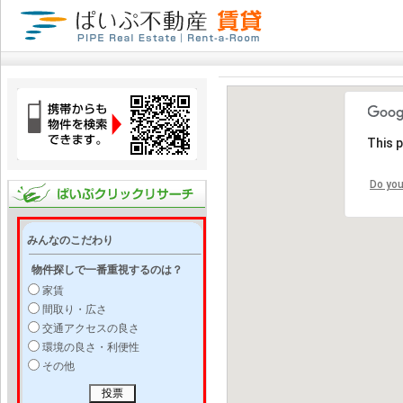
This 
Do you
みんなのこだわり
物件探しで一番重視するのは？
家賃
間取り・広さ
交通アクセスの良さ
環境の良さ・利便性
その他