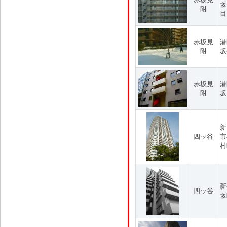
坂
附
目
赤坂見
港
附
坂
赤坂見
港
附
坂
新
四ッ谷
市
村
新
四ッ谷
坂