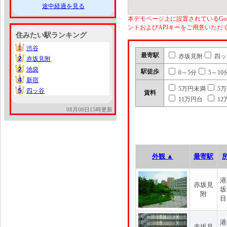
途中経過を見る
本デモページ上に設置されているGoo
ントおよびAPIキーをご用意いた
住みたい駅ランキング
1
渋谷
1
最寄駅
赤坂見附
四ッ
2
赤坂見附
2
2
池袋
2
駅徒歩
0～5分
5～10
4
新宿
4
5万円未満
5
5
四ッ谷
5
賃料
11万円台
12
08月08日15時更新
外観 ▲
最寄駅
港
赤坂見
坂
附
目
港
赤坂見