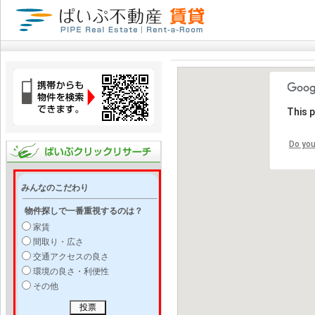
This 
Do you
みんなのこだわり
物件探しで一番重視するのは？
家賃
間取り・広さ
交通アクセスの良さ
環境の良さ・利便性
その他