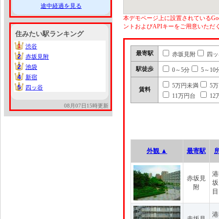
途中経過を見る
本デモページ上に設置されているGoo
ントおよびAPIキーをご用意いた
住みたい駅ランキング
1
渋谷
1
最寄駅
赤坂見附
四ッ
2
赤坂見附
2
2
池袋
2
駅徒歩
0～5分
5～10
4
新宿
4
5万円未満
5
5
四ッ谷
5
賃料
11万円台
12
08月07日15時更新
外観 ▲
最寄駅
港
赤坂見
坂
附
目
港
赤坂見