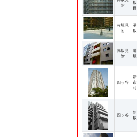
坂
附
目
赤坂見
港
附
坂
赤坂見
港
附
坂
新
四ッ谷
市
村
新
四ッ谷
坂