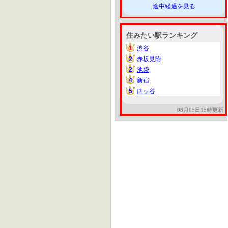
途中経過を見る
住みたい駅ランキング
1
渋谷
1
2
赤坂見附
2
2
池袋
2
4
新宿
4
5
四ッ谷
5
08月05日15時更新