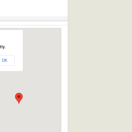
ly.
OK