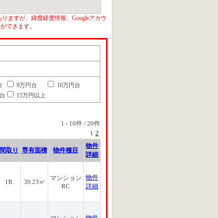
りますが、緯度経度情報、Googleアカウ
とができます。
台
9万円台
10万円台
円台
15万円以上
1
-
10
件 /
20
件
1
2
物件
間取り
専有面積
物件種目
詳細
物件
マンション
1R
30.23㎡
RC
詳細
物件