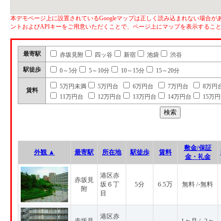
本デモページ上に設置されているGoogleマップは正しく読み込まれない場合があ
ントおよびAPIキーをご用意いただくことで、ページ上にマップを表示するこ
最寄駅
赤坂見附
四ッ谷
新宿
池袋
渋谷
駅徒歩
0～5分
5～10分
10～15分
15～20分
5万円未満
5万円台
6万円台
7万円台
8万円
賃料
11万円台
12万円台
13万円台
14万円台
15万
敷金/保証
外観 ▲
最寄駅
所在地
駅徒歩
賃料
金・礼金
港区赤
赤坂見
坂６丁
5分
6.5万
無料 /-無料
附
目
港区赤
赤坂見
1ヶ月 / -2ヶ