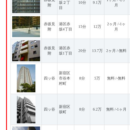
坂２丁
10分
9.1万
附
月
目
赤坂見
港区赤
2ヶ月 /-1ヶ
15分
12万
附
坂4丁目
月
赤坂見
港区赤
20分
13.7万
2ヶ月 /-無料
附
坂1丁目
新宿区
四ッ谷
市谷本
8分
5万
無料 /-無料
村町
新宿区
四ッ谷
8分
6.2万
無料 /-1ヶ月
坂町