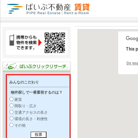
This 
Do you
みんなのこだわり
物件探しで一番重視するのは？
家賃
間取り・広さ
交通アクセスの良さ
環境の良さ・利便性
その他