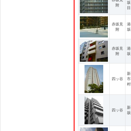
坂
附
目
赤坂見
港
附
坂
赤坂見
港
附
坂
新
四ッ谷
市
村
新
四ッ谷
坂