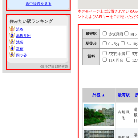
途中経過を見る
本デモページ上に設置されているGoo
ントおよびAPIキーをご用意いた
住みたい駅ランキング
1
渋谷
1
最寄駅
赤坂見附
四ッ
2
赤坂見附
2
2
池袋
2
駅徒歩
0～5分
5～10
4
新宿
4
5万円未満
5
5
四ッ谷
5
賃料
11万円台
12
08月07日15時更新
外観 ▲
最寄駅
港
赤坂見
坂
附
目
港
赤坂見