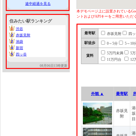
途中経過を見る
本デモページ上に設置されているGoo
ントおよびAPIキーをご用意いた
住みたい駅ランキング
1
渋谷
1
最寄駅
赤坂見附
四ッ
2
赤坂見附
2
2
池袋
2
駅徒歩
0～5分
5～10
4
新宿
4
5万円未満
5
5
四ッ谷
5
賃料
11万円台
12
08月06日15時更新
外観 ▲
最寄駅
港
赤坂見
坂
附
目
港
赤坂見