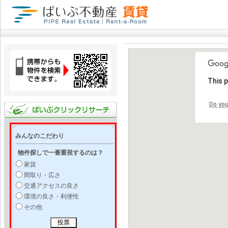
This 
Do you
みんなのこだわり
物件探しで一番重視するのは？
家賃
間取り・広さ
交通アクセスの良さ
環境の良さ・利便性
その他