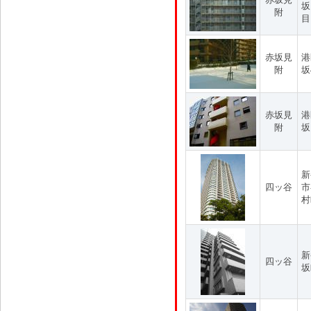
坂
附
目
赤坂見
港
附
坂
赤坂見
港
附
坂
新
四ッ谷
市
村
新
四ッ谷
坂