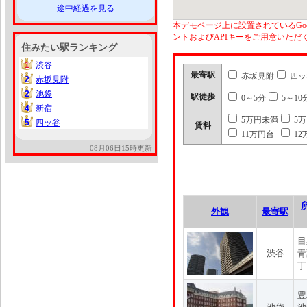
途中経過を見る
本デモページ上に設置されているGoo
ントおよびAPIキーをご用意いた
住みたい駅ランキング
1
渋谷
1
最寄駅
赤坂見附
四ッ
2
赤坂見附
2
2
池袋
2
駅徒歩
0～5分
5～10
4
新宿
4
5万円未満
5
5
四ッ谷
5
賃料
11万円台
12
08月06日15時更新
外観
最寄駅
目
渋谷
青
丁
豊