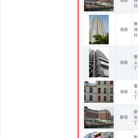
池袋
池
目
豊
池袋
池
目
豊
池袋
上
丁
豊
池袋
上
丁
新
新宿
北
丁
新