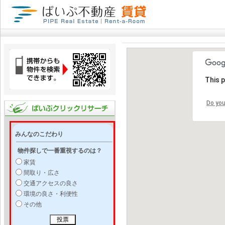
This 
Do you
みんなのこだわり
物件探しで一番重視するのは？
家賃
間取り・広さ
交通アクセスの良さ
環境の良さ・利便性
その他