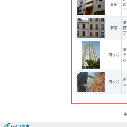
新宿
西
丁
新
新宿
西
丁
新
四ッ谷
市
村
新
四ッ谷
三