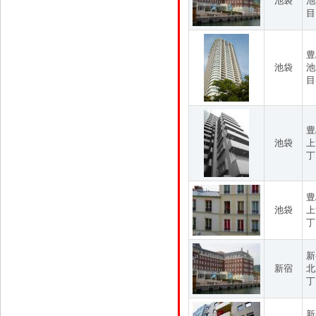
池袋
池
目
豊
池袋
池
目
豊
池袋
上
丁
豊
池袋
上
丁
新
新宿
北
丁
新