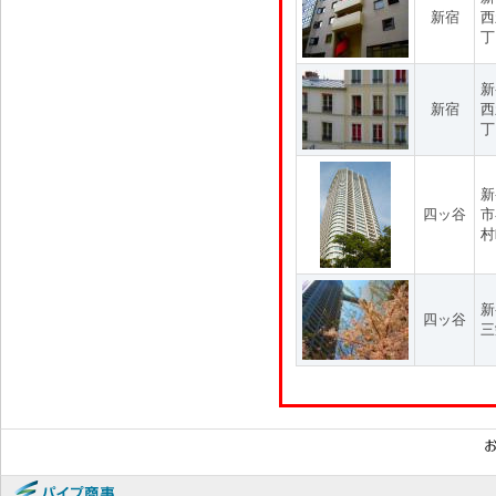
新宿
西
丁
新
新宿
西
丁
新
四ッ谷
市
村
新
四ッ谷
三