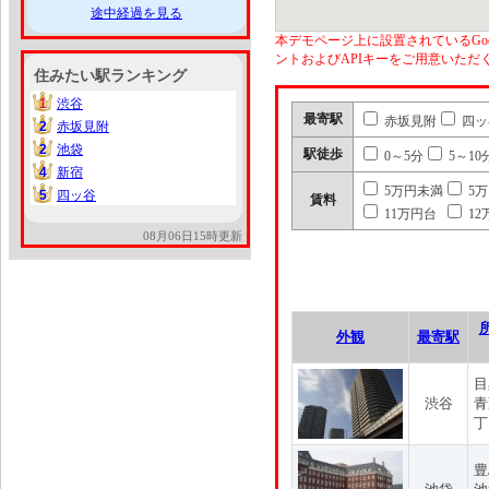
途中経過を見る
本デモページ上に設置されているGoo
ントおよびAPIキーをご用意いた
住みたい駅ランキング
1
渋谷
1
最寄駅
赤坂見附
四ッ
2
赤坂見附
2
2
池袋
2
駅徒歩
0～5分
5～10
4
新宿
4
5万円未満
5
5
四ッ谷
5
賃料
11万円台
12
08月06日15時更新
外観
最寄駅
目
渋谷
青
丁
豊