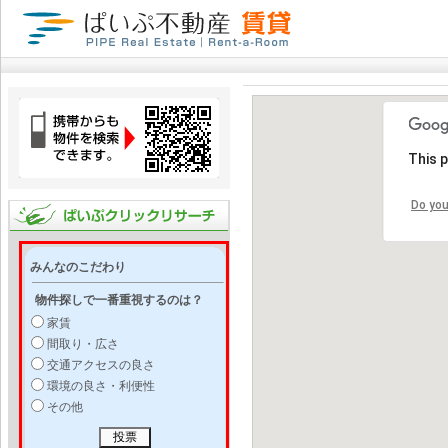
This 
Do you
みんなのこだわり
物件探しで一番重視するのは？
家賃
間取り・広さ
交通アクセスの良さ
環境の良さ・利便性
その他