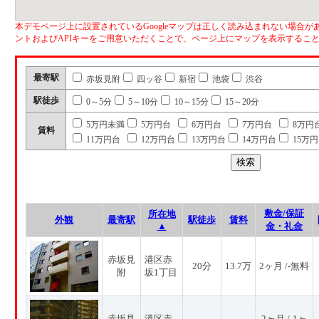
本デモページ上に設置されているGoogleマップは正しく読み込まれない場合があ
ントおよびAPIキーをご用意いただくことで、ページ上にマップを表示するこ
最寄駅
赤坂見附
四ッ谷
新宿
池袋
渋谷
駅徒歩
0～5分
5～10分
10～15分
15～20分
5万円未満
5万円台
6万円台
7万円台
8万円
賃料
11万円台
12万円台
13万円台
14万円台
15万
敷金/保証
所在地
外観
最寄駅
駅徒歩
賃料
▲
金・礼金
赤坂見
港区赤
20分
13.7万
2ヶ月 /-無料
附
坂1丁目
赤坂見
港区赤
2ヶ月 /-1ヶ