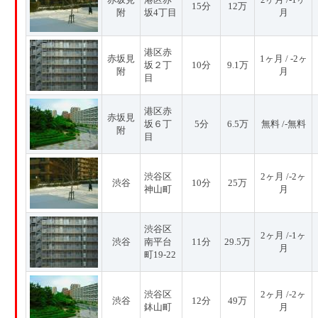
15分
12万
附
坂4丁目
月
港区赤
赤坂見
1ヶ月 / -2ヶ
坂２丁
10分
9.1万
附
月
目
港区赤
赤坂見
坂６丁
5分
6.5万
無料 /-無料
附
目
渋谷区
2ヶ月 /-2ヶ
渋谷
10分
25万
神山町
月
渋谷区
2ヶ月 /-1ヶ
渋谷
南平台
11分
29.5万
月
町19-22
渋谷区
2ヶ月 /-2ヶ
渋谷
12分
49万
鉢山町
月