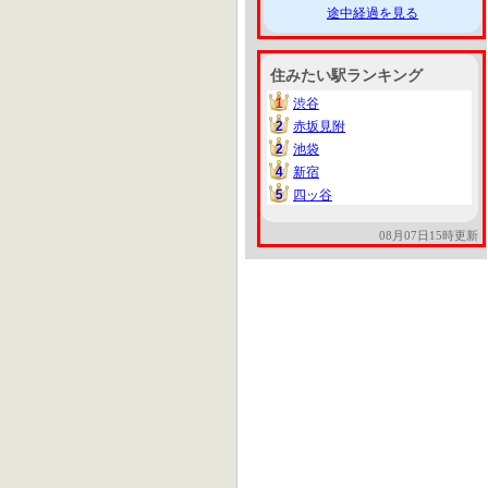
途中経過を見る
住みたい駅ランキング
1
渋谷
1
2
赤坂見附
2
2
池袋
2
4
新宿
4
5
四ッ谷
5
08月07日15時更新