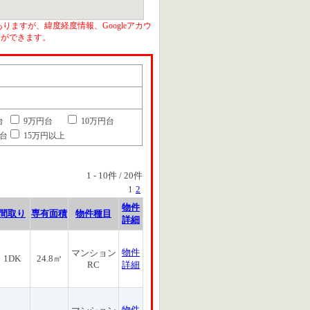
りますが、緯度経度情報、Googleアカウ
とができます。
台
9万円台
10万円台
円台
15万円以上
1
-
10
件 /
20
件
1
2
物件
間取り
専有面積
物件種目
詳細
物件
マンション
1DK
24.8㎡
RC
詳細
物件