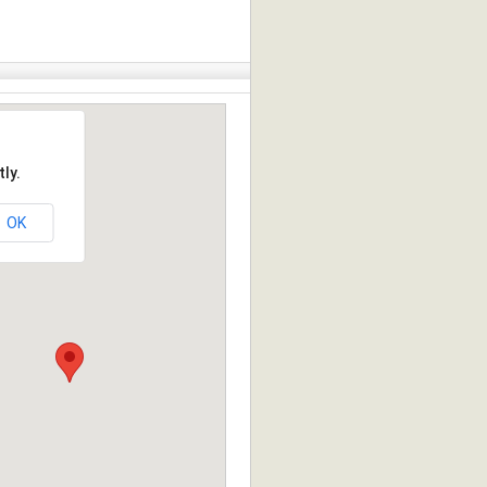
ly.
OK