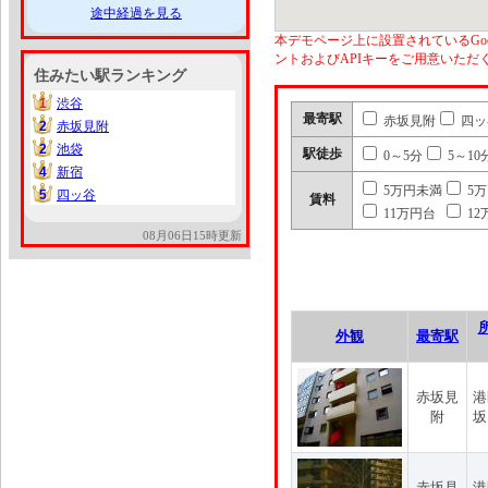
途中経過を見る
本デモページ上に設置されているGoo
ントおよびAPIキーをご用意いた
住みたい駅ランキング
1
渋谷
1
最寄駅
赤坂見附
四ッ
2
赤坂見附
2
2
池袋
2
駅徒歩
0～5分
5～10
4
新宿
4
5万円未満
5
5
四ッ谷
5
賃料
11万円台
12
08月06日15時更新
外観
最寄駅
赤坂見
港
附
坂
赤坂見
港