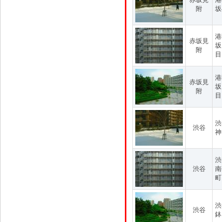
附
坂
港
赤坂見
坂
附
目
港
赤坂見
坂
附
目
渋
渋谷
神
渋
渋谷
南
町
渋
渋谷
鉢