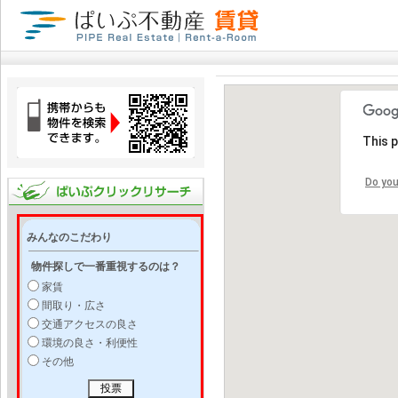
This 
Do you
みんなのこだわり
物件探しで一番重視するのは？
家賃
間取り・広さ
交通アクセスの良さ
環境の良さ・利便性
その他