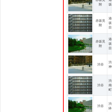
附
坂
港
赤坂見
坂
附
目
港
赤坂見
坂
附
目
渋
渋谷
神
渋
渋谷
南
町
渋
渋谷
鉢