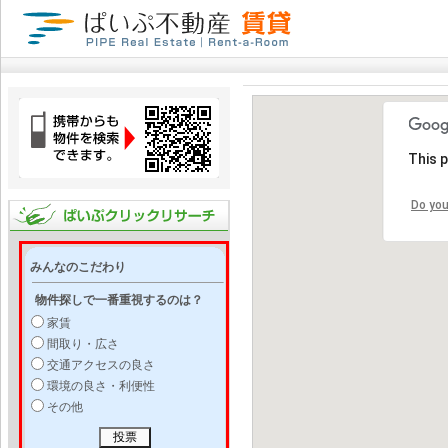
This 
Do you
みんなのこだわり
物件探しで一番重視するのは？
家賃
間取り・広さ
交通アクセスの良さ
環境の良さ・利便性
その他