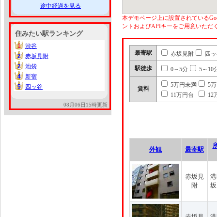
途中経過を見る
本デモページ上に設置されているGoo
ントおよびAPIキーをご用意いた
住みたい駅ランキング
1
渋谷
1
最寄駅
赤坂見附
四ッ
2
赤坂見附
2
2
池袋
2
駅徒歩
0～5分
5～10
4
新宿
4
5万円未満
5
5
四ッ谷
5
賃料
11万円台
12
08月06日15時更新
外観
最寄駅
赤坂見
港
附
坂
赤坂見
港