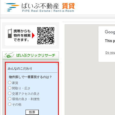
This 
Do you
みんなのこだわり
物件探しで一番重視するのは？
家賃
間取り・広さ
交通アクセスの良さ
環境の良さ・利便性
その他