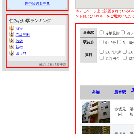
途中経過を見る
本デモページ上に設置されているGoo
ントおよびAPIキーをご用意いた
住みたい駅ランキング
1
渋谷
1
最寄駅
赤坂見附
四ッ
2
赤坂見附
2
2
池袋
2
駅徒歩
0～5分
5～10
4
新宿
4
5万円未満
5
5
四ッ谷
5
賃料
11万円台
12
08月10日15時更新
外観
最寄駅
赤坂見
港
附
坂
赤坂見
港