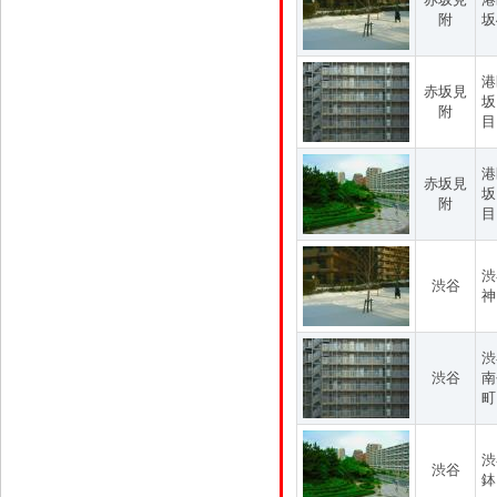
附
坂
港
赤坂見
坂
附
目
港
赤坂見
坂
附
目
渋
渋谷
神
渋
渋谷
南
町
渋
渋谷
鉢