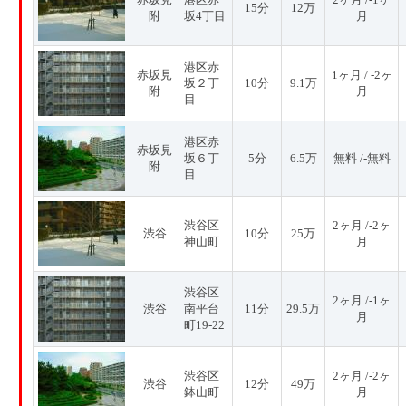
15分
12万
附
坂4丁目
月
港区赤
赤坂見
1ヶ月 / -2ヶ
坂２丁
10分
9.1万
附
月
目
港区赤
赤坂見
坂６丁
5分
6.5万
無料 /-無料
附
目
渋谷区
2ヶ月 /-2ヶ
渋谷
10分
25万
神山町
月
渋谷区
2ヶ月 /-1ヶ
渋谷
南平台
11分
29.5万
月
町19-22
渋谷区
2ヶ月 /-2ヶ
渋谷
12分
49万
鉢山町
月