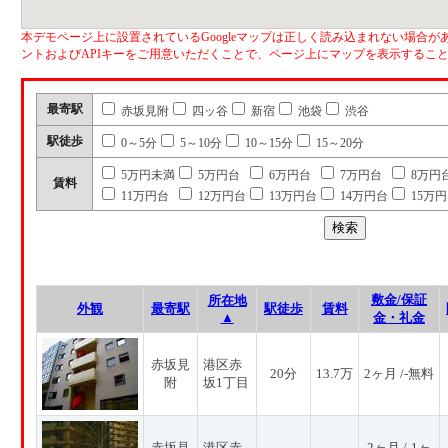
本デモページ上に設置されているGoogleマップは正しく読み込まれない場合があ
ントおよびAPIキーをご用意いただくことで、ページ上にマップを表示するこ
最寄駅
赤坂見附
四ッ谷
新宿
池袋
渋谷
駅徒歩
0～5分
5～10分
10～15分
15～20分
5万円未満
5万円台
6万円台
7万円台
8万円
賃料
11万円台
12万円台
13万円台
14万円台
15万
敷金/保証
所在地
外観
最寄駅
駅徒歩
賃料
▲
金・礼金
赤坂見
港区赤
20分
13.7万
2ヶ月 /-無料
附
坂1丁目
赤坂見
港区赤
2ヶ月 /-1ヶ