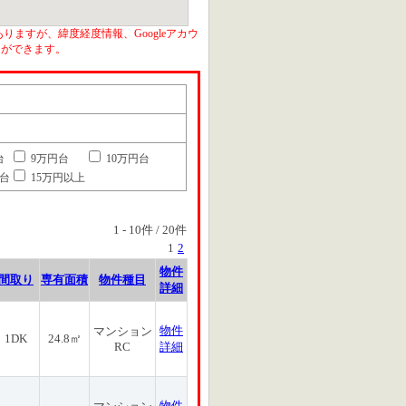
りますが、緯度経度情報、Googleアカウ
とができます。
台
9万円台
10万円台
円台
15万円以上
1
-
10
件 /
20
件
1
2
物件
間取り
専有面積
物件種目
詳細
物件
マンション
1DK
24.8㎡
RC
詳細
物件