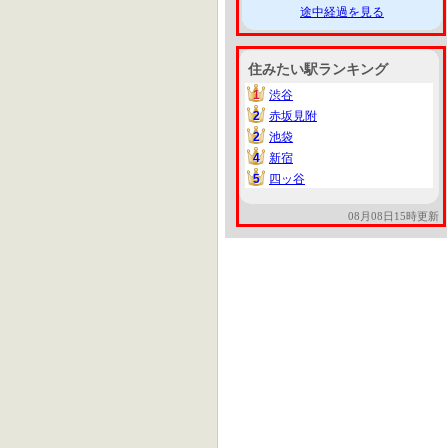
途中経過を見る
住みたい駅ランキング
1
渋谷
1
2
赤坂見附
2
2
池袋
2
4
新宿
4
5
四ッ谷
5
08月08日15時更新