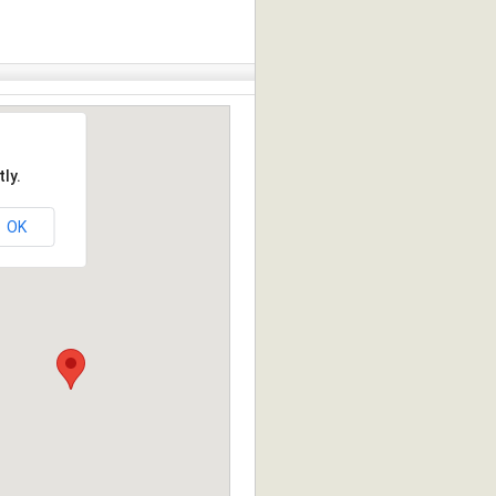
ly.
OK