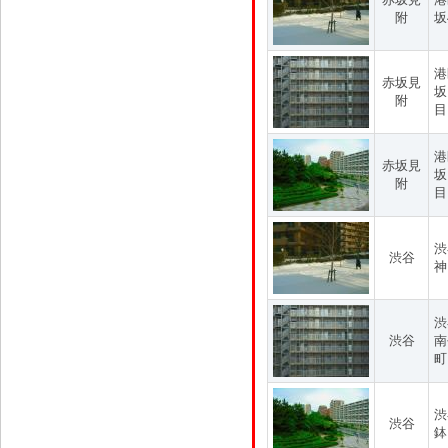
附
坂
港
赤坂見
坂
附
目
港
赤坂見
坂
附
目
渋
渋谷
神
渋
渋谷
南
町
渋
渋谷
鉢