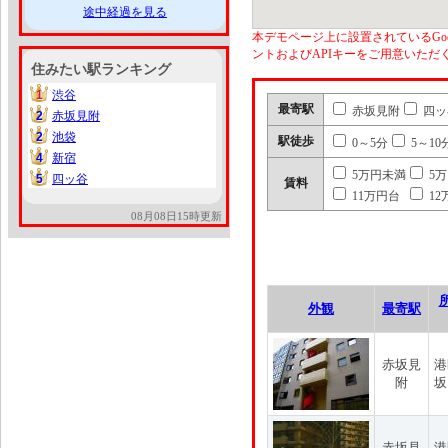
途中経過を見る
本デモページ上に設置されているGoo
ントおよびAPIキーをご用意いた
住みたい駅ランキング
1
渋谷
1
最寄駅
赤坂見附
四ッ
2
赤坂見附
2
2
池袋
2
駅徒歩
0～5分
5～10
4
新宿
4
5万円未満
5
5
四ッ谷
5
賃料
11万円台
12
08月08日15時更新
外観
最寄駅
赤坂見
港
附
坂
赤坂見
港