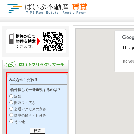
This 
Do you
みんなのこだわり
物件探しで一番重視するのは？
家賃
間取り・広さ
交通アクセスの良さ
環境の良さ・利便性
その他