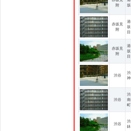
附
坂
港
赤坂見
坂
附
目
港
赤坂見
坂
附
目
渋
渋谷
神
渋
渋谷
南
町
渋
渋谷
鉢