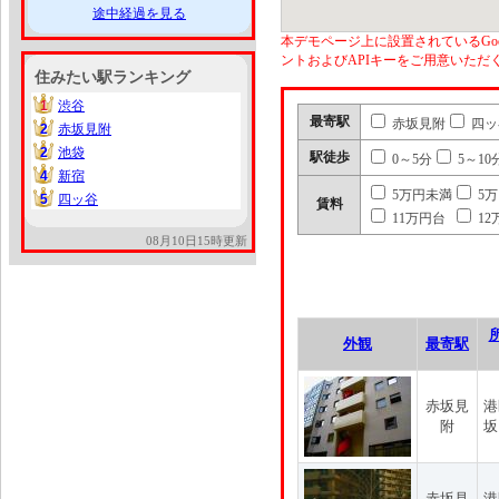
途中経過を見る
本デモページ上に設置されているGoo
ントおよびAPIキーをご用意いた
住みたい駅ランキング
1
渋谷
1
最寄駅
赤坂見附
四ッ
2
赤坂見附
2
2
池袋
2
駅徒歩
0～5分
5～10
4
新宿
4
5万円未満
5
5
四ッ谷
5
賃料
11万円台
12
08月10日15時更新
外観
最寄駅
赤坂見
港
附
坂
赤坂見
港