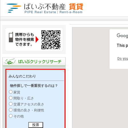
This 
Do you
みんなのこだわり
物件探しで一番重視するのは？
家賃
間取り・広さ
交通アクセスの良さ
環境の良さ・利便性
その他