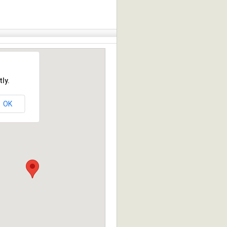
ly.
OK