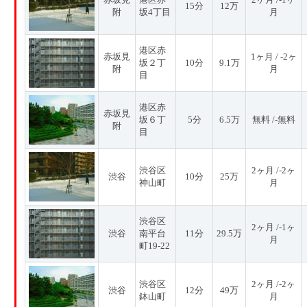
15分
12万
附
坂4丁目
月
港区赤
赤坂見
1ヶ月 / -2ヶ
坂２丁
10分
9.1万
附
月
目
港区赤
赤坂見
坂６丁
5分
6.5万
無料 /-無料
附
目
渋谷区
2ヶ月 /-2ヶ
渋谷
10分
25万
神山町
月
渋谷区
2ヶ月 /-1ヶ
渋谷
南平台
11分
29.5万
月
町19-22
渋谷区
2ヶ月 /-2ヶ
渋谷
12分
49万
鉢山町
月