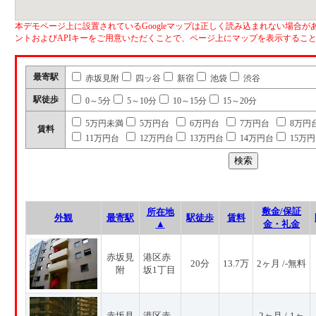
本デモページ上に設置されているGoogleマップは正しく読み込まれない場合があ
ントおよびAPIキーをご用意いただくことで、ページ上にマップを表示するこ
最寄駅
赤坂見附
四ッ谷
新宿
池袋
渋谷
駅徒歩
0～5分
5～10分
10～15分
15～20分
5万円未満
5万円台
6万円台
7万円台
8万円
賃料
11万円台
12万円台
13万円台
14万円台
15万
敷金/保証
所在地
外観
最寄駅
駅徒歩
賃料
▲
金・礼金
赤坂見
港区赤
20分
13.7万
2ヶ月 /-無料
附
坂1丁目
赤坂見
港区赤
2ヶ月 /-1ヶ