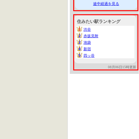
途中経過を見る
住みたい駅ランキング
1
渋谷
1
2
赤坂見附
2
2
池袋
2
4
新宿
4
5
四ッ谷
5
08月06日15時更新