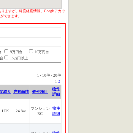
りますが、緯度経度情報、Googleアカウ
とができます。
台
9万円台
10万円台
円台
15万円以上
1
-
10
件 /
20
件
1
2
物件
間取り
専有面積
物件種目
詳細
物件
マンション
1DK
24.8㎡
RC
詳細
物件