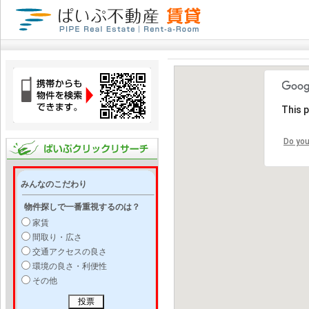
This 
Do you
みんなのこだわり
物件探しで一番重視するのは？
家賃
間取り・広さ
交通アクセスの良さ
環境の良さ・利便性
その他