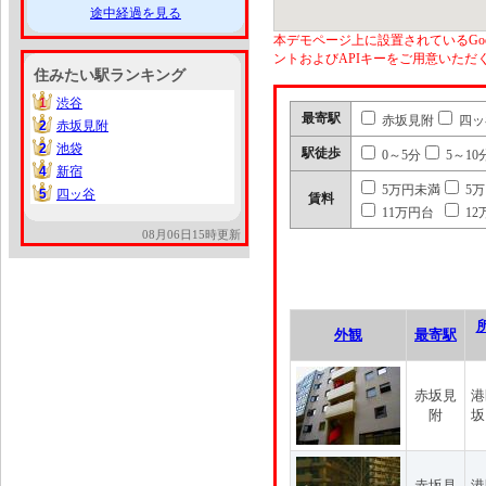
途中経過を見る
本デモページ上に設置されているGoo
ントおよびAPIキーをご用意いた
住みたい駅ランキング
1
渋谷
1
最寄駅
赤坂見附
四ッ
2
赤坂見附
2
2
池袋
2
駅徒歩
0～5分
5～10
4
新宿
4
5万円未満
5
5
四ッ谷
5
賃料
11万円台
12
08月06日15時更新
外観
最寄駅
赤坂見
港
附
坂
赤坂見
港