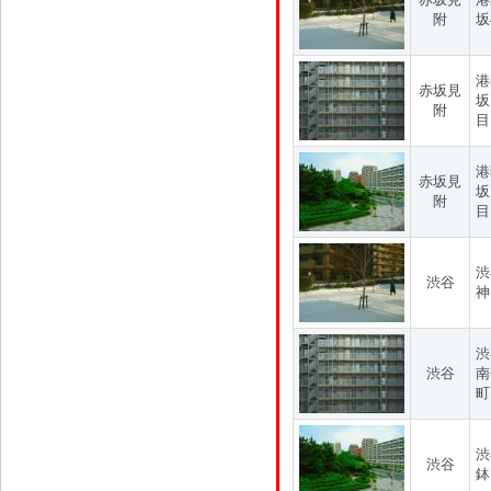
附
坂
港
赤坂見
坂
附
目
港
赤坂見
坂
附
目
渋
渋谷
神
渋
渋谷
南
町
渋
渋谷
鉢