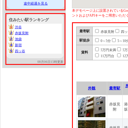
途中経過を見る
本デモページ上に設置されているGoo
ントおよびAPIキーをご用意いた
住みたい駅ランキング
1
渋谷
1
最寄駅
赤坂見附
四ッ
2
赤坂見附
2
2
池袋
2
駅徒歩
0～5分
5～10
4
新宿
4
5万円未満
5
5
四ッ谷
5
賃料
11万円台
12
08月06日15時更新
外観
最寄駅
赤坂見
港
附
坂
赤坂見
港