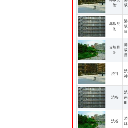
附
坂
港
赤坂見
坂
附
目
港
赤坂見
坂
附
目
渋
渋谷
神
渋
渋谷
南
町
渋
渋谷
鉢