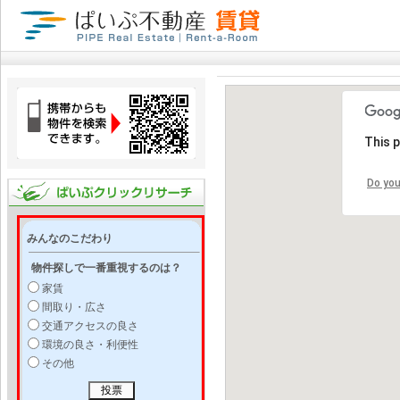
This 
Do you
みんなのこだわり
物件探しで一番重視するのは？
家賃
間取り・広さ
交通アクセスの良さ
環境の良さ・利便性
その他