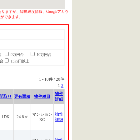
りますが、緯度経度情報、Googleアカウ
とができます。
台
9万円台
10万円台
円台
15万円以上
1
-
10
件 /
20
件
1
2
物件
間取り
専有面積
物件種目
詳細
物件
マンション
1DK
24.8㎡
RC
詳細
物件