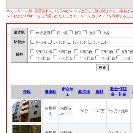
本デモページ上に設置されているGoogleマップは正しく読み込まれない場合があ
ントおよびAPIキーをご用意いただくことで、ページ上にマップを表示するこ
最寄駅
赤坂見附
四ッ谷
新宿
池袋
渋谷
駅徒歩
0～5分
5～10分
10～15分
15～20分
5万円未満
5万円台
6万円台
7万円台
8万円
賃料
11万円台
12万円台
13万円台
14万円台
15万
敷金/保証
所在地
外観
最寄駅
駅徒歩
賃料
▲
金・礼金
赤坂見
港区赤
20分
13.7万
2ヶ月 /-無料
附
坂1丁目
赤坂見
港区赤
2ヶ月 /-1ヶ