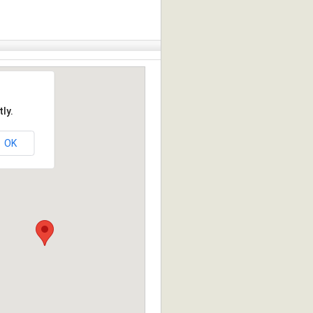
ly.
OK