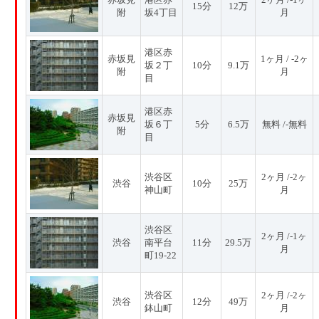
15分
12万
附
坂4丁目
月
港区赤
赤坂見
1ヶ月 / -2ヶ
坂２丁
10分
9.1万
附
月
目
港区赤
赤坂見
坂６丁
5分
6.5万
無料 /-無料
附
目
渋谷区
2ヶ月 /-2ヶ
渋谷
10分
25万
神山町
月
渋谷区
2ヶ月 /-1ヶ
渋谷
南平台
11分
29.5万
月
町19-22
渋谷区
2ヶ月 /-2ヶ
渋谷
12分
49万
鉢山町
月