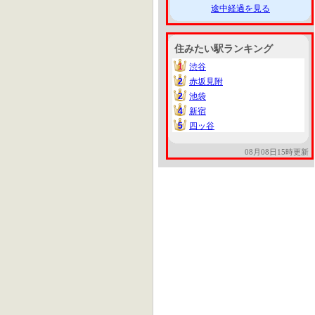
途中経過を見る
住みたい駅ランキング
1
渋谷
1
2
赤坂見附
2
2
池袋
2
4
新宿
4
5
四ッ谷
5
08月08日15時更新