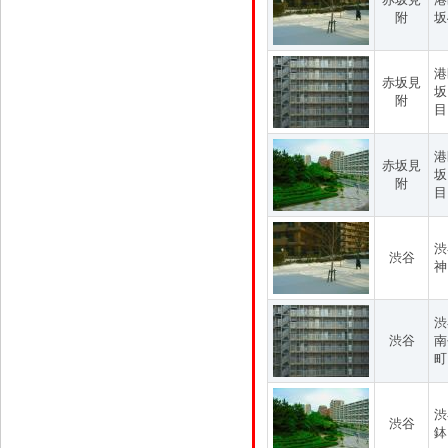
附
坂
港
赤坂見
坂
附
目
港
赤坂見
坂
附
目
渋
渋谷
神
渋
渋谷
南
町
渋
渋谷
鉢