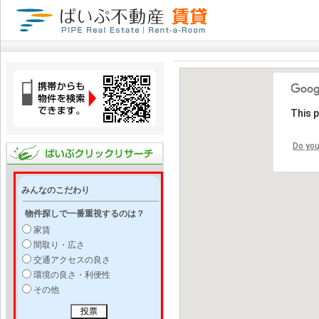
This 
Do you
みんなのこだわり
物件探しで一番重視するのは？
家賃
間取り・広さ
交通アクセスの良さ
環境の良さ・利便性
その他