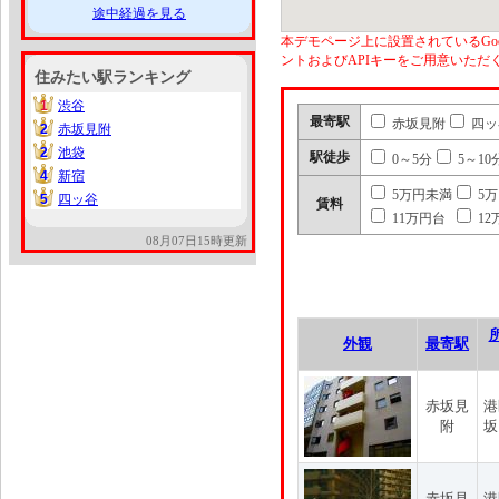
途中経過を見る
本デモページ上に設置されているGoo
ントおよびAPIキーをご用意いた
住みたい駅ランキング
1
渋谷
1
最寄駅
赤坂見附
四ッ
2
赤坂見附
2
2
池袋
2
駅徒歩
0～5分
5～10
4
新宿
4
5万円未満
5
5
四ッ谷
5
賃料
11万円台
12
08月07日15時更新
外観
最寄駅
赤坂見
港
附
坂
赤坂見
港