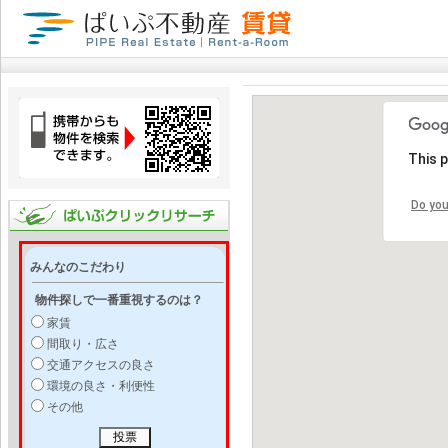
This 
Do you
みんなのこだわり
物件探しで一番重視するのは？
家賃
間取り・広さ
交通アクセスの良さ
環境の良さ・利便性
その他