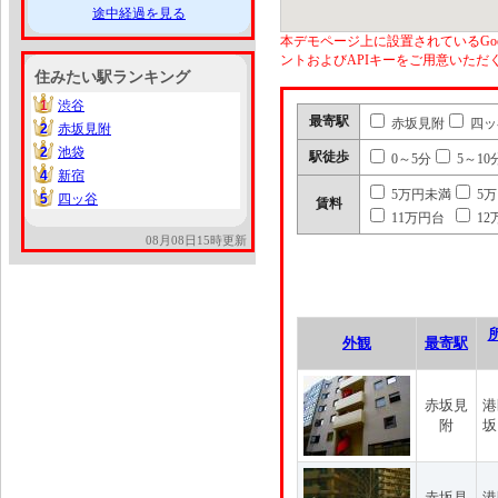
途中経過を見る
本デモページ上に設置されているGoo
ントおよびAPIキーをご用意いた
住みたい駅ランキング
1
渋谷
1
最寄駅
赤坂見附
四ッ
2
赤坂見附
2
2
池袋
2
駅徒歩
0～5分
5～10
4
新宿
4
5万円未満
5
5
四ッ谷
5
賃料
11万円台
12
08月08日15時更新
外観
最寄駅
赤坂見
港
附
坂
赤坂見
港