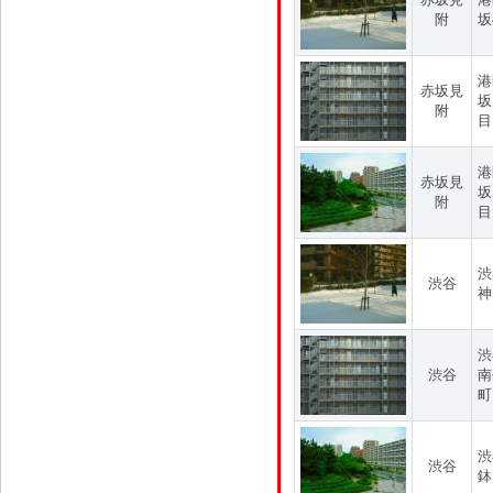
附
坂
港
赤坂見
坂
附
目
港
赤坂見
坂
附
目
渋
渋谷
神
渋
渋谷
南
町
渋
渋谷
鉢