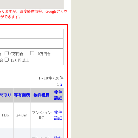
りますが、緯度経度情報、Googleアカウ
とができます。
台
9万円台
10万円台
円台
15万円以上
1
-
10
件 /
20
件
1
2
物件
間取り
専有面積
物件種目
詳細
物件
マンション
1DK
24.8㎡
RC
詳細
物件