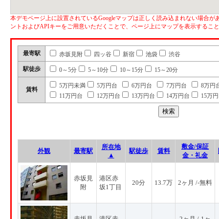
本デモページ上に設置されているGoogleマップは正しく読み込まれない場合があ
ントおよびAPIキーをご用意いただくことで、ページ上にマップを表示するこ
最寄駅
赤坂見附
四ッ谷
新宿
池袋
渋谷
駅徒歩
0～5分
5～10分
10～15分
15～20分
5万円未満
5万円台
6万円台
7万円台
8万円
賃料
11万円台
12万円台
13万円台
14万円台
15万
敷金/保証
所在地
外観
最寄駅
駅徒歩
賃料
▲
金・礼金
赤坂見
港区赤
20分
13.7万
2ヶ月 /-無料
附
坂1丁目
赤坂見
港区赤
2ヶ月 /-1ヶ