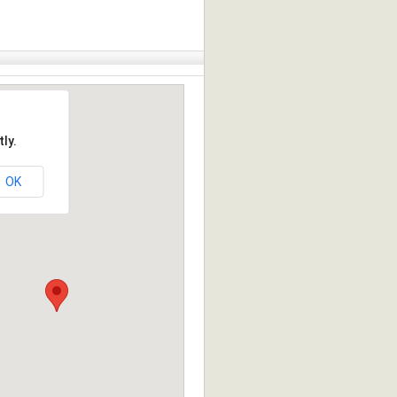
ly.
OK