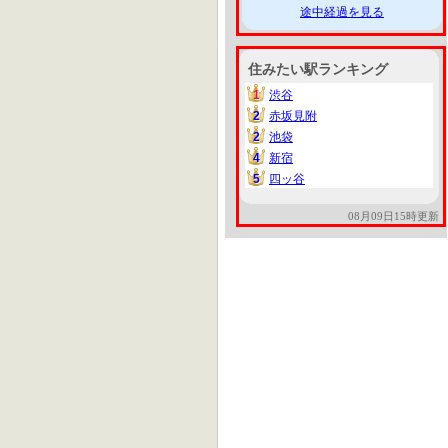
途中経過を見る
住みたい駅ランキング
1
渋谷
1
2
赤坂見附
2
2
池袋
2
4
新宿
4
5
四ッ谷
5
08月09日15時更新