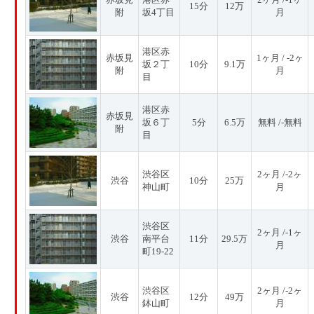
15分
12万
附
坂4丁目
月
港区赤
赤坂見
1ヶ月 / -2ヶ
坂２丁
10分
9.1万
附
月
目
港区赤
赤坂見
坂６丁
5分
6.5万
無料 /-無料
附
目
渋谷区
2ヶ月 /-2ヶ
渋谷
10分
25万
神山町
月
渋谷区
2ヶ月 /-1ヶ
渋谷
南平台
11分
29.5万
月
町19-22
渋谷区
2ヶ月 /-2ヶ
渋谷
12分
49万
鉢山町
月