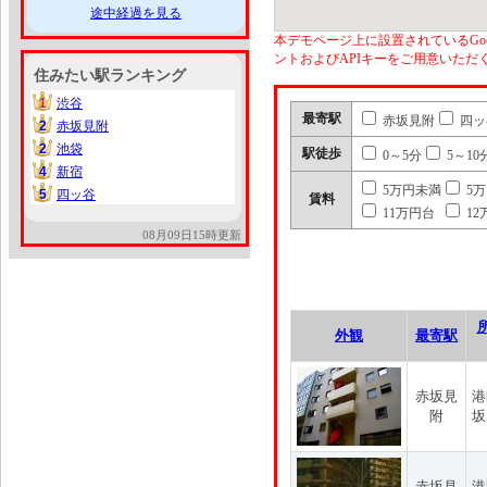
途中経過を見る
本デモページ上に設置されているGoo
ントおよびAPIキーをご用意いた
住みたい駅ランキング
1
渋谷
1
最寄駅
赤坂見附
四ッ
2
赤坂見附
2
2
池袋
2
駅徒歩
0～5分
5～10
4
新宿
4
5万円未満
5
5
四ッ谷
5
賃料
11万円台
12
08月09日15時更新
外観
最寄駅
赤坂見
港
附
坂
赤坂見
港