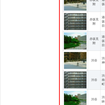
附
坂
港
赤坂見
坂
附
目
港
赤坂見
坂
附
目
渋
渋谷
神
渋
渋谷
南
町
渋
渋谷
鉢