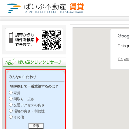
This 
Do you
みんなのこだわり
物件探しで一番重視するのは？
家賃
間取り・広さ
交通アクセスの良さ
環境の良さ・利便性
その他