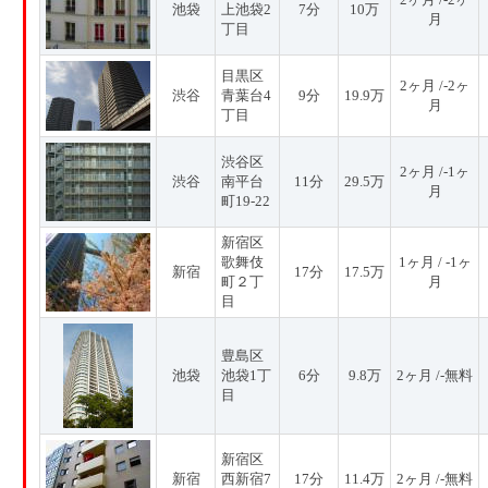
池袋
上池袋2
7分
10万
月
丁目
目黒区
2ヶ月 /-2ヶ
渋谷
青葉台4
9分
19.9万
月
丁目
渋谷区
2ヶ月 /-1ヶ
渋谷
南平台
11分
29.5万
月
町19-22
新宿区
歌舞伎
1ヶ月 / -1ヶ
新宿
17分
17.5万
町２丁
月
目
豊島区
池袋
池袋1丁
6分
9.8万
2ヶ月 /-無料
目
新宿区
新宿
西新宿7
17分
11.4万
2ヶ月 /-無料