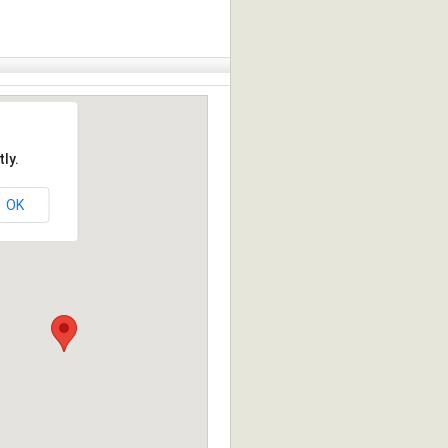
ly.
OK