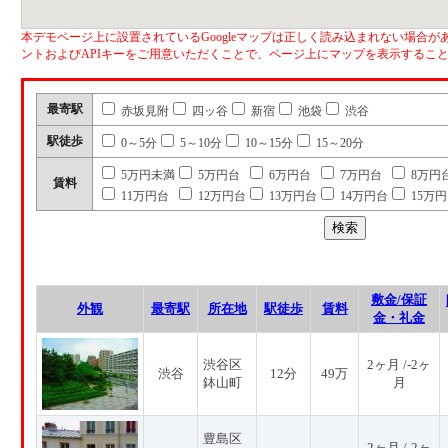
本デモページ上に設置されているGoogleマップは正しく読み込まれない場合があ
ントおよびAPIキーをご用意いただくことで、ページ上にマップを表示するこ
最寄駅
赤坂見附
四ッ谷
新宿
池袋
渋谷
駅徒歩
0～5分
5～10分
10～15分
15～20分
5万円未満
5万円台
6万円台
7万円台
8万円
賃料
11万円台
12万円台
13万円台
14万円台
15万
敷金/保証
外観
最寄駅
所在地
駅徒歩
賃料
金・礼金
渋谷区
2ヶ月 /-2ヶ
渋谷
12分
49万
鉢山町
月
豊島区
2ヶ月 /-2ヶ