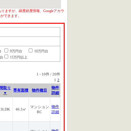
りますが、緯度経度情報、Googleアカウ
とができます。
台
9万円台
10万円台
円台
15万円以上
1
-
10
件 /
20
件
1
2
物件
間取り
専有面積
物件種目
▼
詳細
物件
マンション
3LDK
46.3㎡
RC
詳細
物件