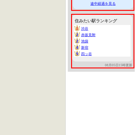
途中経過を見る
住みたい駅ランキング
1
渋谷
1
2
赤坂見附
2
2
池袋
2
4
新宿
4
5
四ッ谷
5
08月05日15時更新