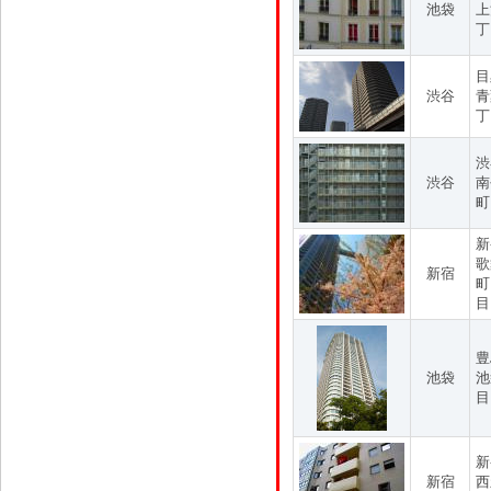
池袋
上
丁
目
渋谷
青
丁
渋
渋谷
南
町
新
歌
新宿
町
目
豊
池袋
池
目
新
新宿
西