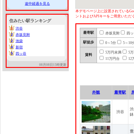
途中経過を見る
本デモページ上に設置されているGoo
ントおよびAPIキーをご用意いた
住みたい駅ランキング
1
渋谷
1
最寄駅
赤坂見附
四ッ
2
赤坂見附
2
2
池袋
2
駅徒歩
0～5分
5～10
4
新宿
4
5万円未満
5
5
四ッ谷
5
賃料
11万円台
12
08月08日15時更新
外観
最寄駅
渋
渋谷
鉢
豊