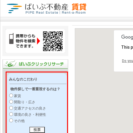
This 
Do you
みんなのこだわり
物件探しで一番重視するのは？
家賃
間取り・広さ
交通アクセスの良さ
環境の良さ・利便性
その他