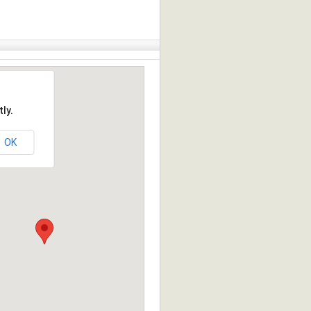
ly.
OK