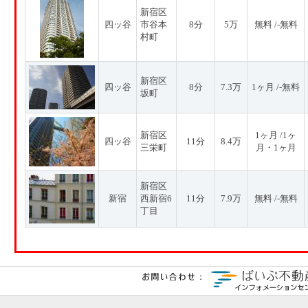
新宿区
四ッ谷
市谷本
8分
5万
無料 /-無料
村町
新宿区
四ッ谷
8分
7.3万
1ヶ月 /-無料
坂町
新宿区
1ヶ月 /1ヶ
四ッ谷
11分
8.4万
三栄町
月・1ヶ月
新宿区
新宿
西新宿6
11分
7.9万
無料 /-無料
丁目