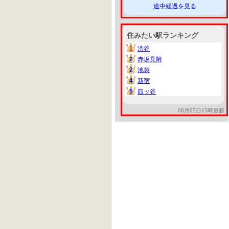
途中経過を見る
住みたい駅ランキング
1
渋谷
1
2
赤坂見附
2
2
池袋
2
4
新宿
4
5
四ッ谷
5
08月05日15時更新