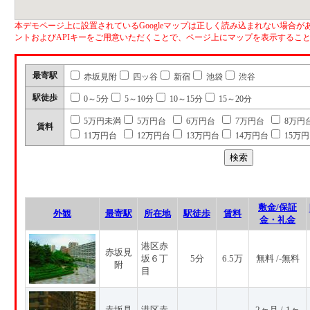
本デモページ上に設置されているGoogleマップは正しく読み込まれない場合があ
ントおよびAPIキーをご用意いただくことで、ページ上にマップを表示するこ
最寄駅
赤坂見附
四ッ谷
新宿
池袋
渋谷
駅徒歩
0～5分
5～10分
10～15分
15～20分
5万円未満
5万円台
6万円台
7万円台
8万円
賃料
11万円台
12万円台
13万円台
14万円台
15万
敷金/保証
外観
最寄駅
所在地
駅徒歩
賃料
金・礼金
港区赤
赤坂見
坂６丁
5分
6.5万
無料 /-無料
附
目
赤坂見
港区赤
2ヶ月 /-1ヶ