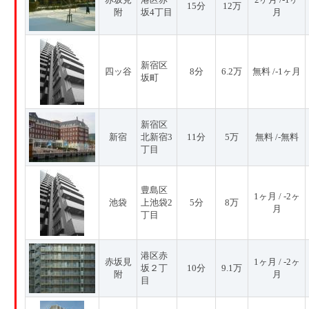
15分
12万
附
坂4丁目
月
新宿区
四ッ谷
8分
6.2万
無料 /-1ヶ月
坂町
新宿区
新宿
北新宿3
11分
5万
無料 /-無料
丁目
豊島区
1ヶ月 / -2ヶ
池袋
上池袋2
5分
8万
月
丁目
港区赤
赤坂見
1ヶ月 / -2ヶ
坂２丁
10分
9.1万
附
月
目