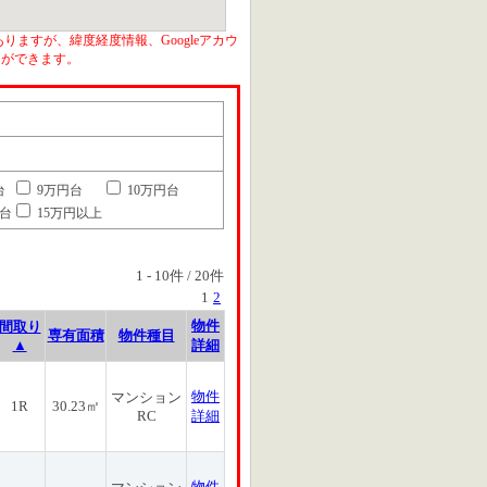
りますが、緯度経度情報、Googleアカウ
とができます。
台
9万円台
10万円台
円台
15万円以上
1
-
10
件 /
20
件
1
2
物件
間取り
専有面積
物件種目
▲
詳細
物件
マンション
1R
30.23㎡
RC
詳細
物件