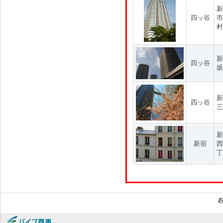
新
四ッ谷
市
村
新
四ッ谷
坂
新
四ッ谷
三
新
新宿
西
丁