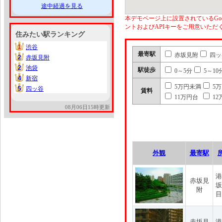
途中経過を見る
本デモページ上に設置されているGoo
ントおよびAPIキーをご用意いた
住みたい駅ランキング
1
渋谷
1
最寄駅
赤坂見附
四ッ
2
赤坂見附
2
2
池袋
2
駅徒歩
0～5分
5～10
4
新宿
4
5万円未満
5
5
四ッ谷
5
賃料
11万円台
12
08月06日15時更新
外観
最寄駅
港
赤坂見
坂
附
目
赤坂見
港