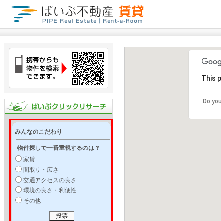
This 
Do you
みんなのこだわり
物件探しで一番重視するのは？
家賃
間取り・広さ
交通アクセスの良さ
環境の良さ・利便性
その他