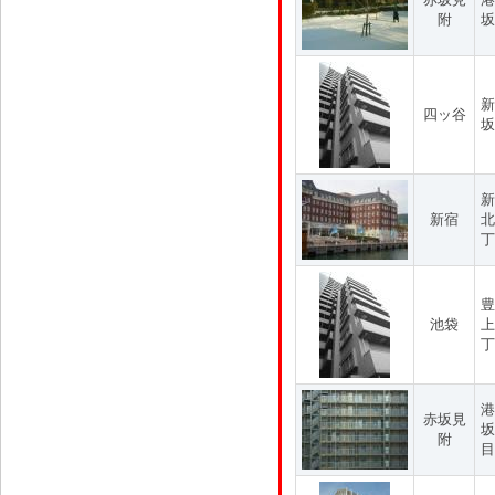
附
坂
新
四ッ谷
坂
新
新宿
北
丁
豊
池袋
上
丁
港
赤坂見
坂
附
目