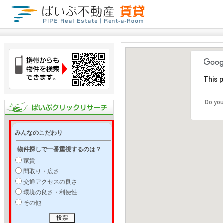
This 
Do you
みんなのこだわり
物件探しで一番重視するのは？
家賃
間取り・広さ
交通アクセスの良さ
環境の良さ・利便性
その他