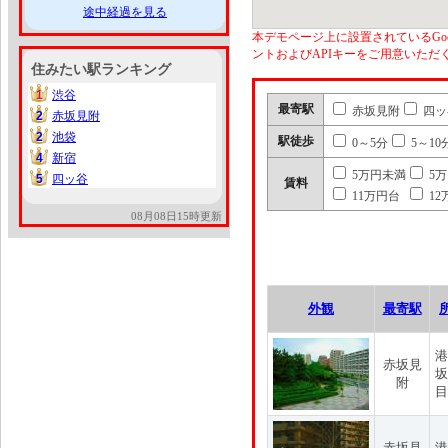
途中経過を見る
本デモページ上に設置されているGoo
ントおよびAPIキーをご用意いた
住みたい駅ランキング
1
渋谷
1
最寄駅
赤坂見附
四ッ
2
赤坂見附
2
2
池袋
2
駅徒歩
0～5分
5～10
4
新宿
4
5万円未満
5
5
四ッ谷
5
賃料
11万円台
12
08月08日15時更新
外観
最寄駅
港
赤坂見
坂
附
目
赤坂見
港