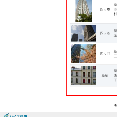
新
四ッ谷
市
村
新
四ッ谷
坂
新
四ッ谷
三
新
新宿
西
丁