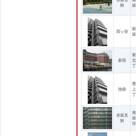
附
坂
新
四ッ谷
坂
新
新宿
北
丁
豊
池袋
上
丁
港
赤坂見
坂
附
目