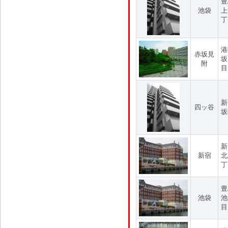
豊
池袋
上
丁
港
赤坂見
坂
附
目
新
四ッ谷
坂
新
新宿
北
丁
豊
池袋
池
目