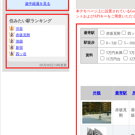
途中経過を見る
本デモページ上に設置されているGoo
ントおよびAPIキーをご用意いた
住みたい駅ランキング
1
渋谷
1
最寄駅
赤坂見附
四ッ
2
赤坂見附
2
2
池袋
2
駅徒歩
0～5分
5～10
4
新宿
4
5万円未満
5
5
四ッ谷
5
賃料
11万円台
12
08月08日15時更新
外観
最寄駅
赤坂見
港
附
坂