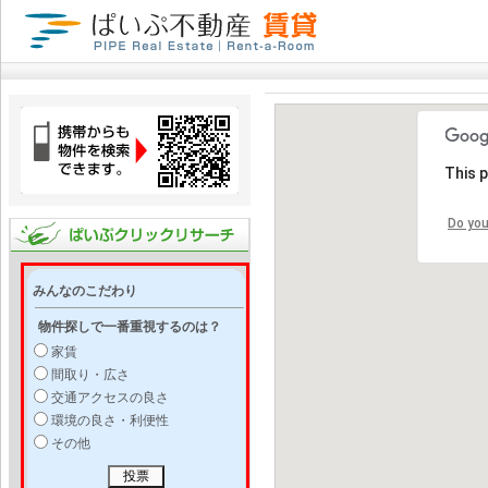
This 
Do you
みんなのこだわり
物件探しで一番重視するのは？
家賃
間取り・広さ
交通アクセスの良さ
環境の良さ・利便性
その他