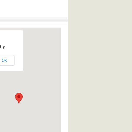
ly.
OK