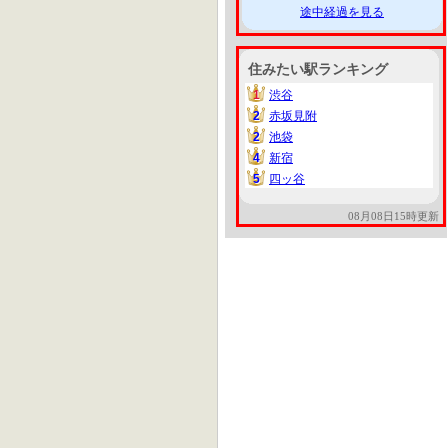
途中経過を見る
住みたい駅ランキング
1
渋谷
1
2
赤坂見附
2
2
池袋
2
4
新宿
4
5
四ッ谷
5
08月08日15時更新