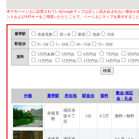
本デモページ上に設置されているGoogleマップは正しく読み込まれない場合があ
ントおよびAPIキーをご用意いただくことで、ページ上にマップを表示するこ
最寄駅
赤坂見附
四ッ谷
新宿
池袋
渋谷
駅徒歩
0～5分
5～10分
10～15分
15～20分
5万円未満
5万円台
6万円台
7万円台
8万円
賃料
11万円台
12万円台
13万円台
14万円台
15万
敷金/保証
外観
最寄駅
所在地
駅徒歩
賃料
金・礼金
港区赤
赤坂見
坂６丁
5分
6.5万
無料 /-無料
附
目
赤坂見
港区赤
2ヶ月 /-1ヶ