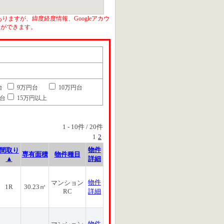
りますが、緯度経度情報、Googleアカウ
とができます。
台
9万円台
10万円台
円台
15万円以上
1
-
10
件 /
20
件
1
2
物件
間取り
専有面積
物件種目
▲
詳細
物件
マンション
1R
30.23㎡
RC
詳細
物件