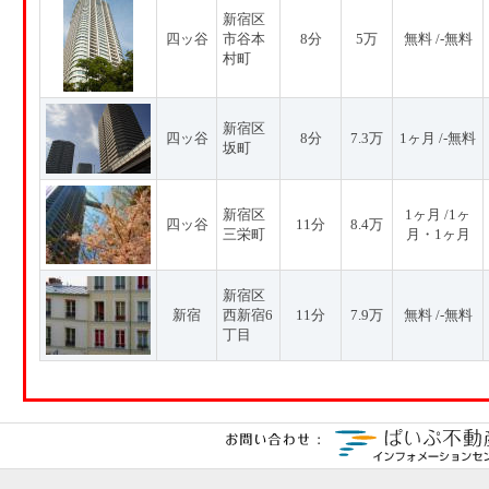
新宿区
四ッ谷
市谷本
8分
5万
無料 /-無料
村町
新宿区
四ッ谷
8分
7.3万
1ヶ月 /-無料
坂町
新宿区
1ヶ月 /1ヶ
四ッ谷
11分
8.4万
三栄町
月・1ヶ月
新宿区
新宿
西新宿6
11分
7.9万
無料 /-無料
丁目