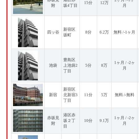
15分
12万
附
坂4丁目
月
新宿区
四ッ谷
8分
6.2万
無料 /-1ヶ月
坂町
豊島区
1ヶ月 / -2ヶ
池袋
上池袋2
5分
8万
月
丁目
新宿区
新宿
北新宿3
11分
5万
無料 /-無料
丁目
港区赤
赤坂見
1ヶ月 / -2ヶ
坂２丁
10分
9.1万
附
月
目