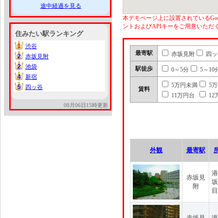
途中経過を見る
本デモページ上に設置されているGoo
ントおよびAPIキーをご用意いた
住みたい駅ランキング
1
渋谷
1
最寄駅
赤坂見附
四ッ
2
赤坂見附
2
2
池袋
2
駅徒歩
0～5分
5～10
4
新宿
4
5万円未満
5
5
四ッ谷
5
賃料
11万円台
12
08月06日15時更新
外観
最寄駅
港
赤坂見
坂
附
目
赤坂見
港