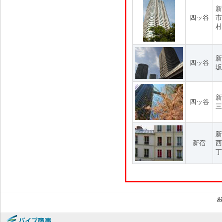
新
四ッ谷
市
村
新
四ッ谷
坂
新
四ッ谷
三
新
新宿
西
丁