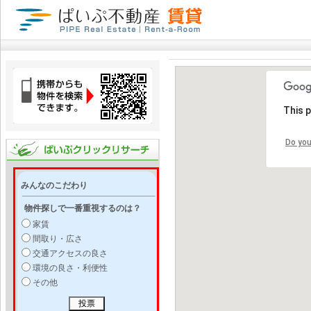
This 
Do you
みんなのこだわり
物件探しで一番重視するのは？
家賃
間取り・広さ
交通アクセスの良さ
環境の良さ・利便性
その他