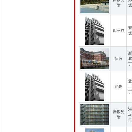
附
坂
新
四ッ谷
坂
新
新宿
北
丁
豊
池袋
上
丁
港
赤坂見
坂
附
目