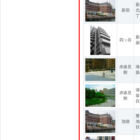
新
新宿
北
丁
新
四ッ谷
坂
赤坂見
港
附
坂
港
赤坂見
坂
附
目
豊
池袋
池
目