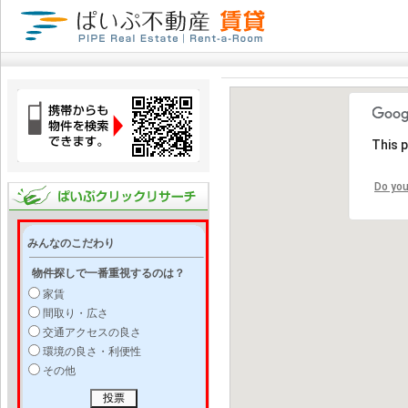
This 
Do you
みんなのこだわり
物件探しで一番重視するのは？
家賃
間取り・広さ
交通アクセスの良さ
環境の良さ・利便性
その他