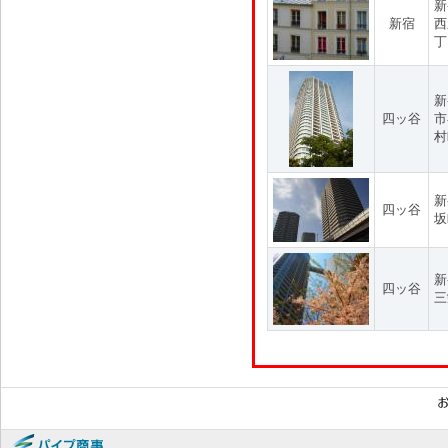
新
新宿
西
丁
新
四ッ谷
市
村
新
四ッ谷
坂
新
四ッ谷
三