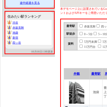
途中経過を見る
本デモページ上に設置されているGoo
ントおよびAPIキーをご用意いた
住みたい駅ランキング
1
渋谷
1
最寄駅
赤坂見附
四ッ
2
赤坂見附
2
2
池袋
2
駅徒歩
0～5分
5～10
4
新宿
4
5万円未満
5
5
四ッ谷
5
賃料
11万円台
12
08月08日15時更新
外観
最寄駅
豊
池袋
上
丁