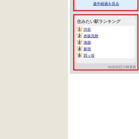
途中経過を見る
住みたい駅ランキング
1
渋谷
1
2
赤坂見附
2
2
池袋
2
4
新宿
4
5
四ッ谷
5
08月08日15時更新