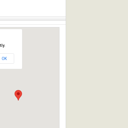
ly.
OK