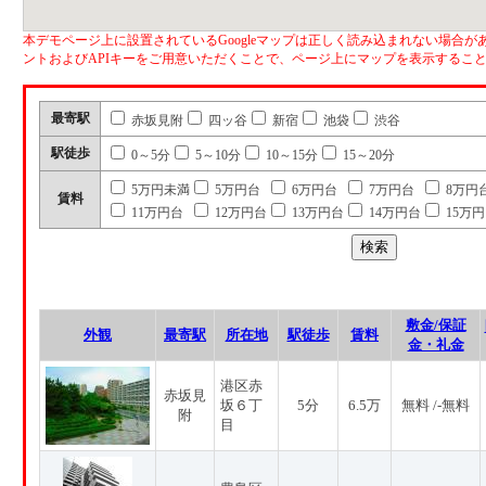
本デモページ上に設置されているGoogleマップは正しく読み込まれない場合があ
ントおよびAPIキーをご用意いただくことで、ページ上にマップを表示するこ
最寄駅
赤坂見附
四ッ谷
新宿
池袋
渋谷
駅徒歩
0～5分
5～10分
10～15分
15～20分
5万円未満
5万円台
6万円台
7万円台
8万円
賃料
11万円台
12万円台
13万円台
14万円台
15万
敷金/保証
外観
最寄駅
所在地
駅徒歩
賃料
金・礼金
港区赤
赤坂見
坂６丁
5分
6.5万
無料 /-無料
附
目