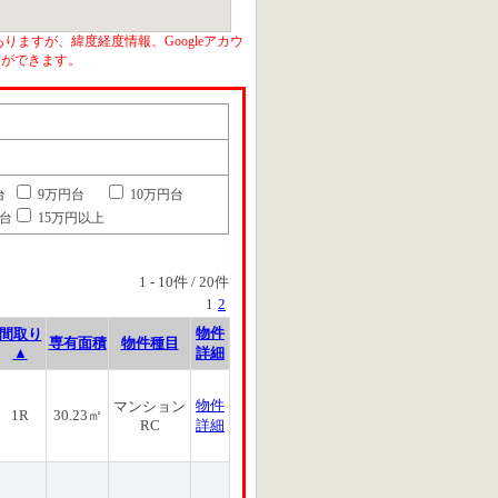
りますが、緯度経度情報、Googleアカウ
とができます。
台
9万円台
10万円台
円台
15万円以上
1
-
10
件 /
20
件
1
2
物件
間取り
専有面積
物件種目
▲
詳細
物件
マンション
1R
30.23㎡
RC
詳細