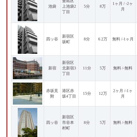
豊島区
1ヶ月 / -2ヶ
池袋
上池袋2
5分
8万
月
丁目
新宿区
四ッ谷
8分
6.2万
無料 /-1ヶ月
坂町
新宿区
新宿
北新宿3
11分
5万
無料 /-無料
丁目
赤坂見
港区赤
2ヶ月 /-1ヶ
15分
12万
附
坂4丁目
月
新宿区
四ッ谷
市谷本
8分
5万
無料 /-無料
村町