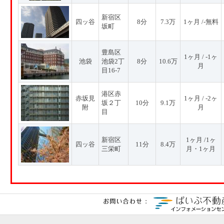
新宿区
四ッ谷
8分
7.3万
1ヶ月 /-無料
坂町
豊島区
1ヶ月 / -1ヶ
池袋
池袋2丁
8分
10.6万
月
目16-7
港区赤
赤坂見
1ヶ月 / -2ヶ
坂２丁
10分
9.1万
附
月
目
新宿区
1ヶ月 /1ヶ
四ッ谷
11分
8.4万
三栄町
月・1ヶ月