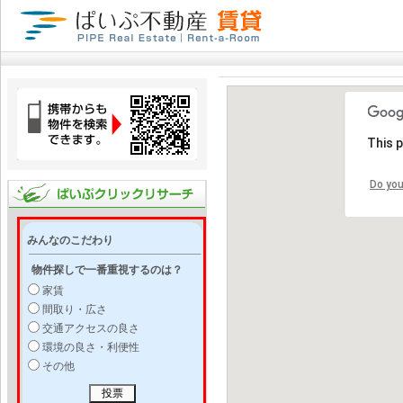
This 
Do you
みんなのこだわり
物件探しで一番重視するのは？
家賃
間取り・広さ
交通アクセスの良さ
環境の良さ・利便性
その他