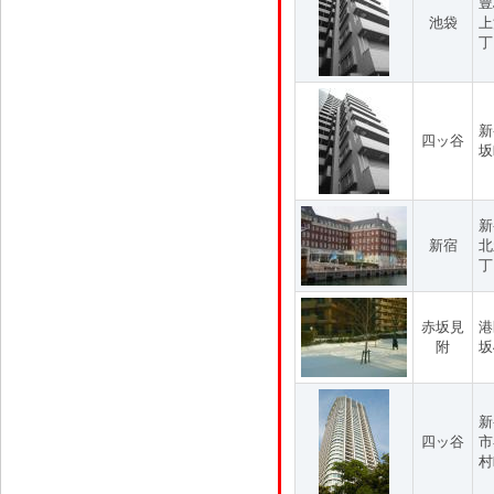
豊
池袋
上
丁
新
四ッ谷
坂
新
新宿
北
丁
赤坂見
港
附
坂
新
四ッ谷
市
村