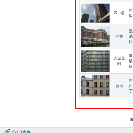
新
四ッ谷
坂
豊
池袋
池
目
港
赤坂見
坂
附
目
新
新宿
西
丁