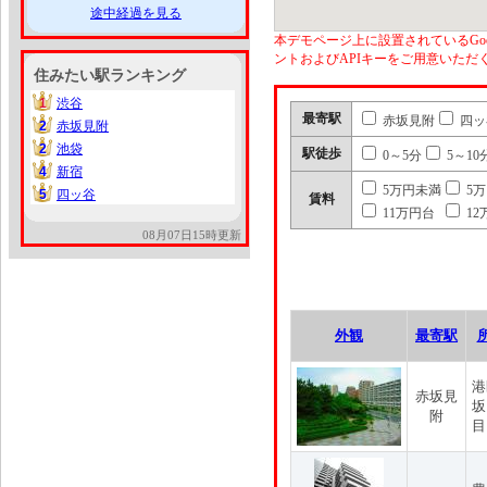
途中経過を見る
本デモページ上に設置されているGoo
ントおよびAPIキーをご用意いた
住みたい駅ランキング
1
渋谷
1
最寄駅
赤坂見附
四ッ
2
赤坂見附
2
2
池袋
2
駅徒歩
0～5分
5～10
4
新宿
4
5万円未満
5
5
四ッ谷
5
賃料
11万円台
12
08月07日15時更新
外観
最寄駅
港
赤坂見
坂
附
目