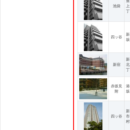
豊
池袋
上
丁
新
四ッ谷
坂
新
新宿
北
丁
赤坂見
港
附
坂
新
四ッ谷
市
村