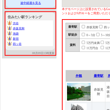
途中経過を見る
本デモページ上に設置されているGoo
ントおよびAPIキーをご用意いた
住みたい駅ランキング
1
渋谷
1
最寄駅
赤坂見附
四ッ
2
赤坂見附
2
2
池袋
2
駅徒歩
0～5分
5～10
4
新宿
4
5万円未満
5
5
四ッ谷
5
賃料
11万円台
12
08月09日15時更新
外観
最寄駅
港
赤坂見
坂
附
目