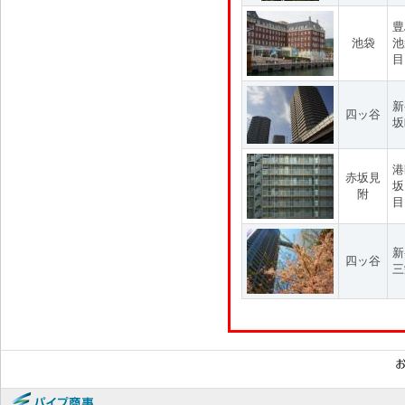
豊
池袋
池
目
新
四ッ谷
坂
港
赤坂見
坂
附
目
新
四ッ谷
三