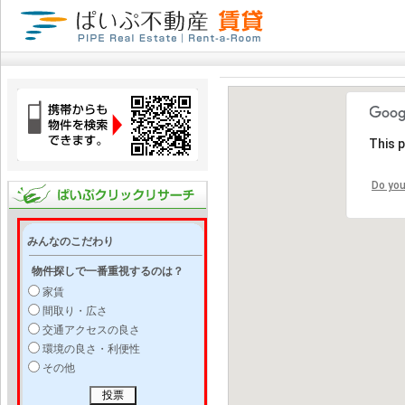
This 
Do you
みんなのこだわり
物件探しで一番重視するのは？
家賃
間取り・広さ
交通アクセスの良さ
環境の良さ・利便性
その他