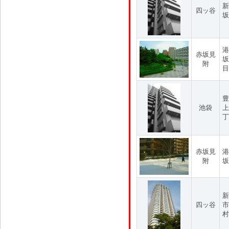
新
四ッ谷
坂
港
赤坂見
坂
附
目
豊
池袋
上
丁
赤坂見
港
附
坂
新
四ッ谷
市
村