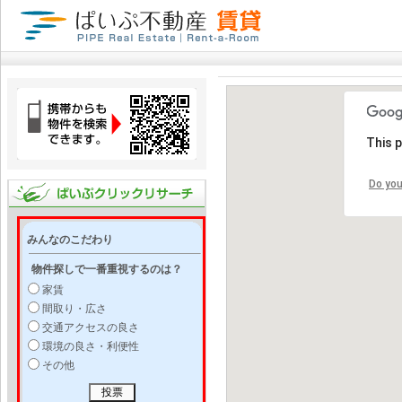
This 
Do you
みんなのこだわり
物件探しで一番重視するのは？
家賃
間取り・広さ
交通アクセスの良さ
環境の良さ・利便性
その他