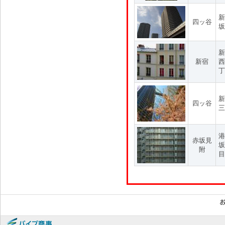
新
四ッ谷
坂
新
新宿
西
丁
新
四ッ谷
三
港
赤坂見
坂
附
目