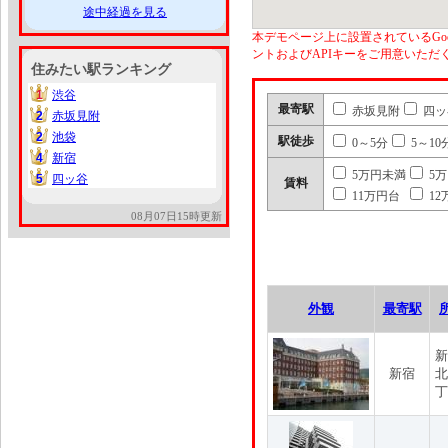
途中経過を見る
本デモページ上に設置されているGoo
ントおよびAPIキーをご用意いた
住みたい駅ランキング
1
渋谷
1
最寄駅
赤坂見附
四ッ
2
赤坂見附
2
2
池袋
2
駅徒歩
0～5分
5～10
4
新宿
4
5万円未満
5
5
四ッ谷
5
賃料
11万円台
12
08月07日15時更新
外観
最寄駅
新
新宿
北
丁