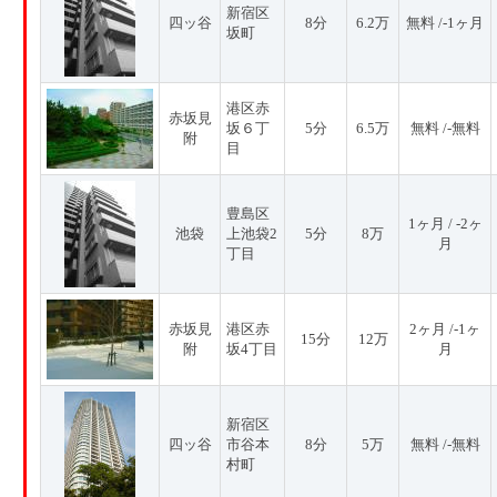
新宿区
四ッ谷
8分
6.2万
無料 /-1ヶ月
坂町
港区赤
赤坂見
坂６丁
5分
6.5万
無料 /-無料
附
目
豊島区
1ヶ月 / -2ヶ
池袋
上池袋2
5分
8万
月
丁目
赤坂見
港区赤
2ヶ月 /-1ヶ
15分
12万
附
坂4丁目
月
新宿区
四ッ谷
市谷本
8分
5万
無料 /-無料
村町