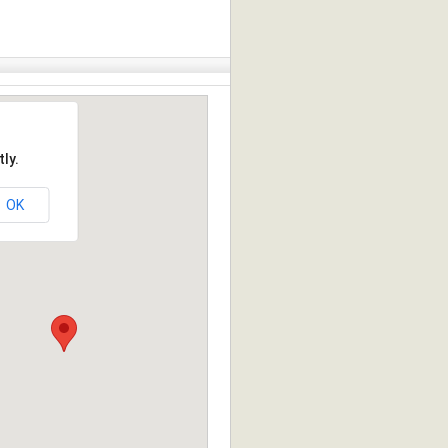
ly.
OK