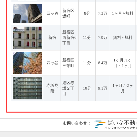
新宿区
四ッ谷
8分
7.3万
1ヶ月 /-無料
坂町
新宿区
新宿
西新宿6
11分
7.9万
無料 /-無料
丁目
新宿区
1ヶ月 /1ヶ
四ッ谷
11分
8.4万
三栄町
月・1ヶ月
港区赤
赤坂見
1ヶ月 / -2ヶ
坂２丁
10分
9.1万
附
月
目