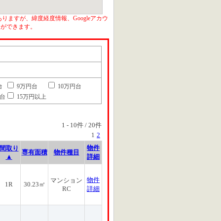
りますが、緯度経度情報、Googleアカウ
とができます。
台
9万円台
10万円台
円台
15万円以上
1
-
10
件 /
20
件
1
2
物件
間取り
専有面積
物件種目
▲
詳細
物件
マンション
1R
30.23㎡
RC
詳細