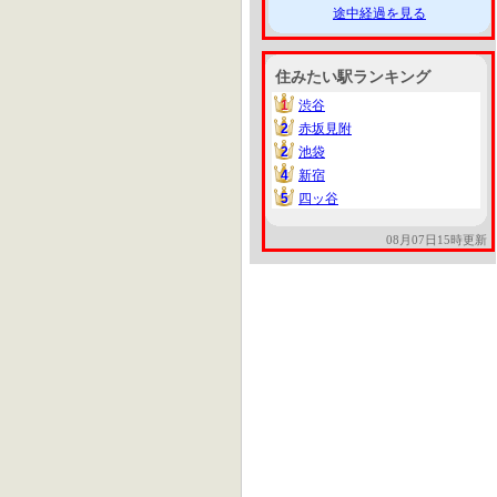
途中経過を見る
住みたい駅ランキング
1
渋谷
1
2
赤坂見附
2
2
池袋
2
4
新宿
4
5
四ッ谷
5
08月07日15時更新