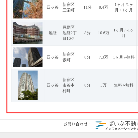
新宿区
1ヶ月 /1ヶ
四ッ谷
11分
8.4万
三栄町
月・1ヶ月
豊島区
1ヶ月 / -1ヶ
池袋
池袋2丁
8分
10.6万
月
目16-7
新宿区
四ッ谷
8分
7.3万
1ヶ月 /-無料
坂町
新宿区
四ッ谷
市谷本
8分
5万
無料 /-無料
村町