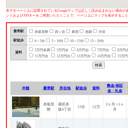
本デモページ上に設置されているGoogleマップは正しく読み込まれない場合があ
ントおよびAPIキーをご用意いただくことで、ページ上にマップを表示するこ
最寄駅
赤坂見附
四ッ谷
新宿
池袋
渋谷
駅徒歩
0～5分
5～10分
10～15分
15～20分
5万円未満
5万円台
6万円台
7万円台
8万円
賃料
11万円台
12万円台
13万円台
14万円台
15万
敷金/保証
外観
最寄駅
所在地
駅徒歩
賃料
金・礼金
赤坂見
港区赤
2ヶ月 /-1ヶ
15分
12万
附
坂4丁目
月