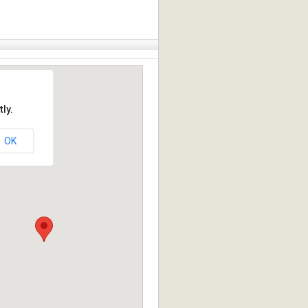
ly.
OK