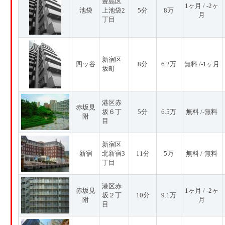
豊島区
1ヶ月 / -2ヶ
池袋
上池袋2
5分
8万
月
丁目
新宿区
四ッ谷
8分
6.2万
無料 /-1ヶ月
坂町
港区赤
赤坂見
坂６丁
5分
6.5万
無料 /-無料
附
目
新宿区
新宿
北新宿3
11分
5万
無料 /-無料
丁目
港区赤
赤坂見
1ヶ月 / -2ヶ
坂２丁
10分
9.1万
附
月
目