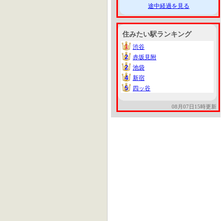
途中経過を見る
住みたい駅ランキング
1
渋谷
1
2
赤坂見附
2
2
池袋
2
4
新宿
4
5
四ッ谷
5
08月07日15時更新