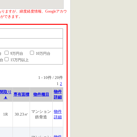
りますが、緯度経度情報、Googleアカウ
とができます。
台
9万円台
10万円台
円台
15万円以上
1
-
10
件 /
20
件
1
2
物件
間取り
専有面積
物件種目
▲
詳細
マンション
物件
1R
30.23㎡
鉄骨造
詳細
物件