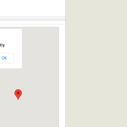
ly.
OK