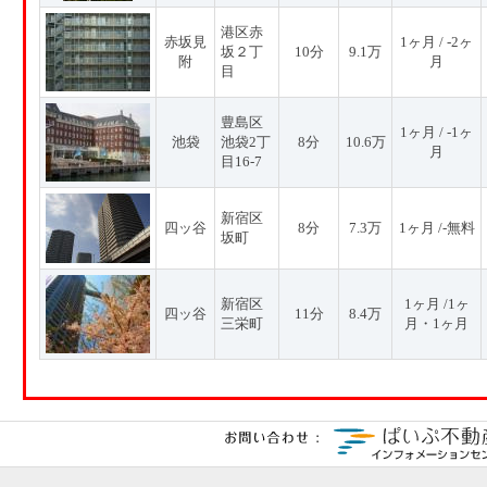
港区赤
赤坂見
1ヶ月 / -2ヶ
坂２丁
10分
9.1万
附
月
目
豊島区
1ヶ月 / -1ヶ
池袋
池袋2丁
8分
10.6万
月
目16-7
新宿区
四ッ谷
8分
7.3万
1ヶ月 /-無料
坂町
新宿区
1ヶ月 /1ヶ
四ッ谷
11分
8.4万
三栄町
月・1ヶ月