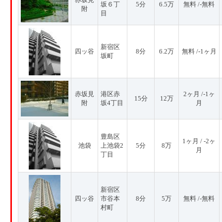
坂６丁
5分
6.5万
無料 /-無料
附
目
新宿区
四ッ谷
8分
6.2万
無料 /-1ヶ月
坂町
赤坂見
港区赤
2ヶ月 /-1ヶ
15分
12万
附
坂4丁目
月
豊島区
1ヶ月 / -2ヶ
池袋
上池袋2
5分
8万
月
丁目
新宿区
四ッ谷
市谷本
8分
5万
無料 /-無料
村町