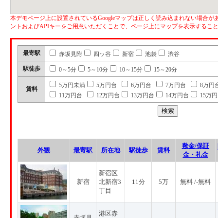
本デモページ上に設置されているGoogleマップは正しく読み込まれない場合があ
ントおよびAPIキーをご用意いただくことで、ページ上にマップを表示するこ
最寄駅
赤坂見附
四ッ谷
新宿
池袋
渋谷
駅徒歩
0～5分
5～10分
10～15分
15～20分
5万円未満
5万円台
6万円台
7万円台
8万円
賃料
11万円台
12万円台
13万円台
14万円台
15万
敷金/保証
外観
最寄駅
所在地
駅徒歩
賃料
金・礼金
新宿区
新宿
北新宿3
11分
5万
無料 /-無料
丁目
港区赤
赤坂見