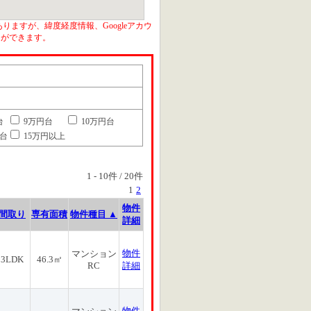
りますが、緯度経度情報、Googleアカウ
とができます。
台
9万円台
10万円台
円台
15万円以上
1
-
10
件 /
20
件
1
2
物件
間取り
専有面積
物件種目 ▲
詳細
物件
マンション
3LDK
46.3㎡
RC
詳細
物件