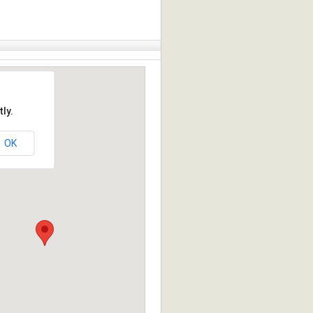
ly.
OK