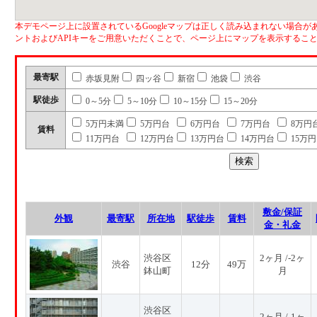
本デモページ上に設置されているGoogleマップは正しく読み込まれない場合があ
ントおよびAPIキーをご用意いただくことで、ページ上にマップを表示するこ
最寄駅
赤坂見附
四ッ谷
新宿
池袋
渋谷
駅徒歩
0～5分
5～10分
10～15分
15～20分
5万円未満
5万円台
6万円台
7万円台
8万円
賃料
11万円台
12万円台
13万円台
14万円台
15万
敷金/保証
外観
最寄駅
所在地
駅徒歩
賃料
金・礼金
渋谷区
2ヶ月 /-2ヶ
渋谷
12分
49万
鉢山町
月
渋谷区
2ヶ月 /-1ヶ