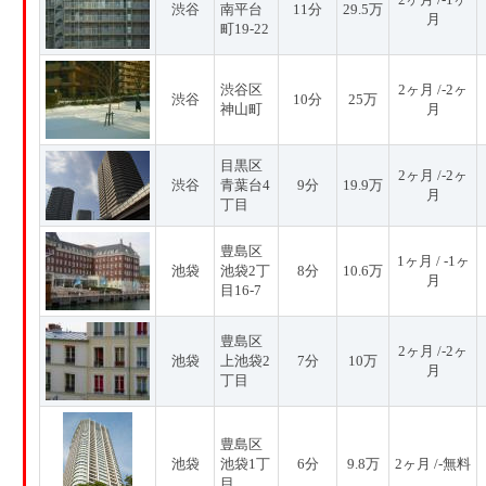
渋谷
南平台
11分
29.5万
月
町19-22
渋谷区
2ヶ月 /-2ヶ
渋谷
10分
25万
神山町
月
目黒区
2ヶ月 /-2ヶ
渋谷
青葉台4
9分
19.9万
月
丁目
豊島区
1ヶ月 / -1ヶ
池袋
池袋2丁
8分
10.6万
月
目16-7
豊島区
2ヶ月 /-2ヶ
池袋
上池袋2
7分
10万
月
丁目
豊島区
池袋
池袋1丁
6分
9.8万
2ヶ月 /-無料
目