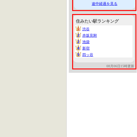
途中経過を見る
住みたい駅ランキング
1
渋谷
1
2
赤坂見附
2
2
池袋
2
4
新宿
4
5
四ッ谷
5
08月06日15時更新