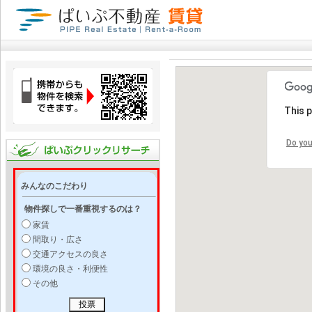
This 
Do you
みんなのこだわり
物件探しで一番重視するのは？
家賃
間取り・広さ
交通アクセスの良さ
環境の良さ・利便性
その他