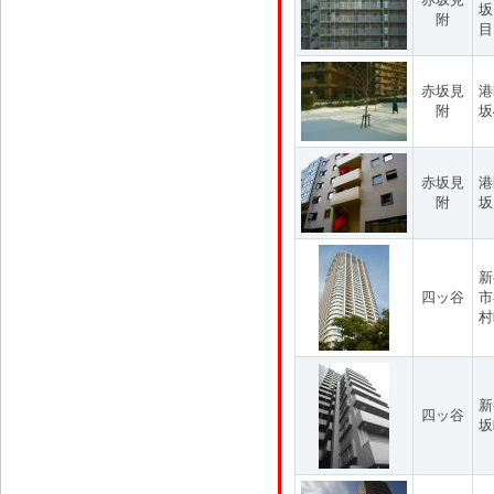
坂
附
目
赤坂見
港
附
坂
赤坂見
港
附
坂
新
四ッ谷
市
村
新
四ッ谷
坂