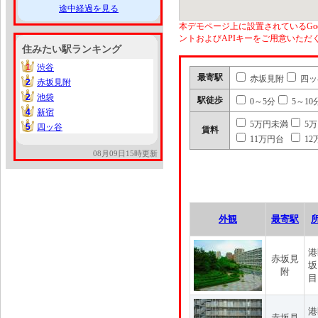
途中経過を見る
本デモページ上に設置されているGoo
ントおよびAPIキーをご用意いた
住みたい駅ランキング
1
渋谷
1
最寄駅
赤坂見附
四ッ
2
赤坂見附
2
2
池袋
2
駅徒歩
0～5分
5～10
4
新宿
4
5万円未満
5
5
四ッ谷
5
賃料
11万円台
12
08月09日15時更新
外観
最寄駅
港
赤坂見
坂
附
目
港
赤坂見