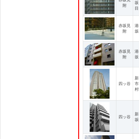
坂
附
目
赤坂見
港
附
坂
赤坂見
港
附
坂
新
四ッ谷
市
村
新
四ッ谷
坂