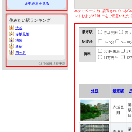
途中経過を見る
本デモページ上に設置されているGoo
ントおよびAPIキーをご用意いた
住みたい駅ランキング
1
渋谷
1
最寄駅
赤坂見附
四ッ
2
赤坂見附
2
2
池袋
2
駅徒歩
0～5分
5～10
4
新宿
4
5万円未満
5
5
四ッ谷
5
賃料
11万円台
12
08月06日15時更新
外観
最寄駅
港
赤坂見
坂
附
目
港
赤坂見