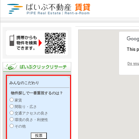
This 
Do you
みんなのこだわり
物件探しで一番重視するのは？
家賃
間取り・広さ
交通アクセスの良さ
環境の良さ・利便性
その他