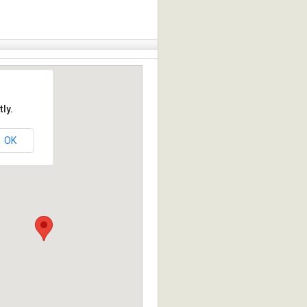
ly.
OK