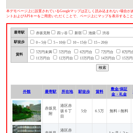
本デモページ上に設置されているGoogleマップは正しく読み込まれない場合があ
ントおよびAPIキーをご用意いただくことで、ページ上にマップを表示するこ
最寄駅
赤坂見附
四ッ谷
新宿
池袋
渋谷
駅徒歩
0～5分
5～10分
10～15分
15～20分
5万円未満
5万円台
6万円台
7万円台
8万円
賃料
11万円台
12万円台
13万円台
14万円台
15万
敷金/保証
外観
最寄駅
所在地
駅徒歩
賃料
金・礼金
港区赤
赤坂見
坂６丁
5分
6.5万
無料 /-無料
附
目
港区赤
赤坂見
1ヶ月 / -2ヶ