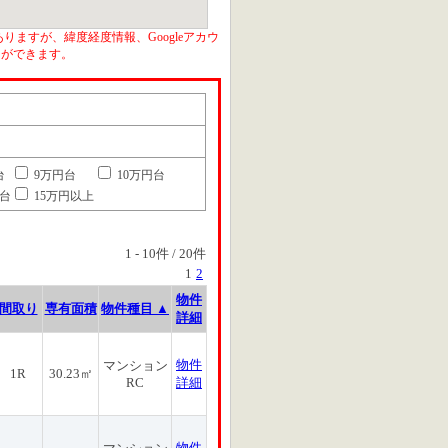
りますが、緯度経度情報、Googleアカウ
とができます。
台
9万円台
10万円台
円台
15万円以上
1
-
10
件 /
20
件
1
2
物件
間取り
専有面積
物件種目 ▲
詳細
物件
マンション
1R
30.23㎡
RC
詳細
物件