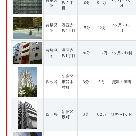
坂２丁
10分
9.1万
附
月
目
赤坂見
港区赤
2ヶ月 /-1ヶ
15分
12万
附
坂4丁目
月
赤坂見
港区赤
20分
13.7万
2ヶ月 /-無料
附
坂1丁目
新宿区
四ッ谷
市谷本
8分
5万
無料 /-無料
村町
新宿区
四ッ谷
8分
6.2万
無料 /-1ヶ月
坂町