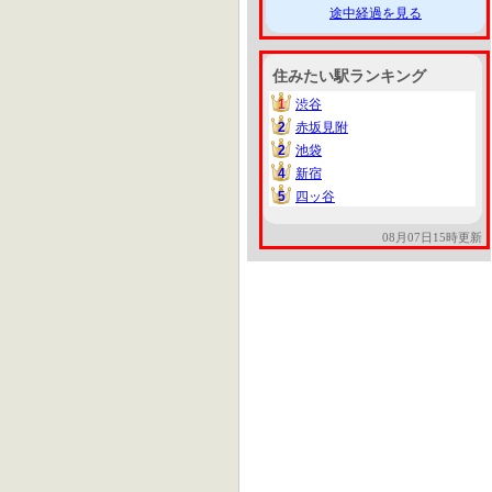
途中経過を見る
住みたい駅ランキング
1
渋谷
1
2
赤坂見附
2
2
池袋
2
4
新宿
4
5
四ッ谷
5
08月07日15時更新