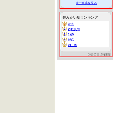
途中経過を見る
住みたい駅ランキング
1
渋谷
1
2
赤坂見附
2
2
池袋
2
4
新宿
4
5
四ッ谷
5
08月07日15時更新