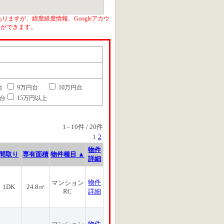
りますが、緯度経度情報、Googleアカウ
とができます。
台
9万円台
10万円台
円台
15万円以上
1
-
10
件 /
20
件
1
2
物件
間取り
専有面積
物件種目 ▲
詳細
物件
マンション
1DK
24.8㎡
RC
詳細
物件