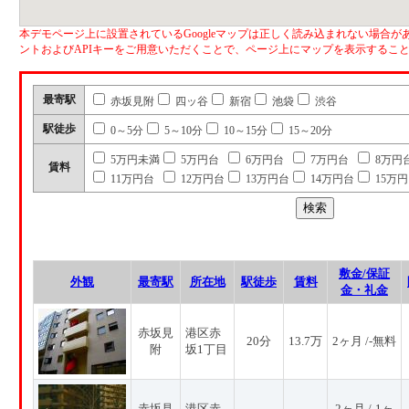
本デモページ上に設置されているGoogleマップは正しく読み込まれない場合があ
ントおよびAPIキーをご用意いただくことで、ページ上にマップを表示するこ
最寄駅
赤坂見附
四ッ谷
新宿
池袋
渋谷
駅徒歩
0～5分
5～10分
10～15分
15～20分
5万円未満
5万円台
6万円台
7万円台
8万円
賃料
11万円台
12万円台
13万円台
14万円台
15万
敷金/保証
外観
最寄駅
所在地
駅徒歩
賃料
金・礼金
赤坂見
港区赤
20分
13.7万
2ヶ月 /-無料
附
坂1丁目
赤坂見
港区赤
2ヶ月 /-1ヶ