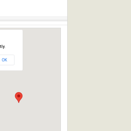
ly.
OK