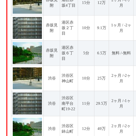
15分
12万
附
坂4丁目
月
港区赤
赤坂見
1ヶ月 / -2ヶ
坂２丁
10分
9.1万
附
月
目
港区赤
赤坂見
坂６丁
5分
6.5万
無料 /-無料
附
目
渋谷区
2ヶ月 /-2ヶ
渋谷
10分
25万
神山町
月
渋谷区
2ヶ月 /-1ヶ
渋谷
南平台
11分
29.5万
月
町19-22
渋谷区
2ヶ月 /-2ヶ
渋谷
12分
49万
鉢山町
月