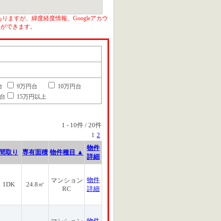
りますが、緯度経度情報、Googleアカウ
とができます。
台
9万円台
10万円台
円台
15万円以上
1
-
10
件 /
20
件
1
2
物件
間取り
専有面積
物件種目 ▲
詳細
物件
マンション
1DK
24.8㎡
RC
詳細
物件