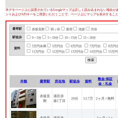
本デモページ上に設置されているGoogleマップは正しく読み込まれない場合があ
ントおよびAPIキーをご用意いただくことで、ページ上にマップを表示するこ
最寄駅
赤坂見附
四ッ谷
新宿
池袋
渋谷
駅徒歩
0～5分
5～10分
10～15分
15～20分
5万円未満
5万円台
6万円台
7万円台
8万円
賃料
11万円台
12万円台
13万円台
14万円台
15万
敷金/保証
外観
最寄駅
所在地
駅徒歩
賃料
金・礼金
赤坂見
港区赤
20分
13.7万
2ヶ月 /-無料
附
坂1丁目
赤坂見
港区赤
2ヶ月 /-1ヶ