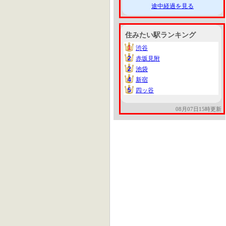
途中経過を見る
住みたい駅ランキング
1
渋谷
1
2
赤坂見附
2
2
池袋
2
4
新宿
4
5
四ッ谷
5
08月07日15時更新