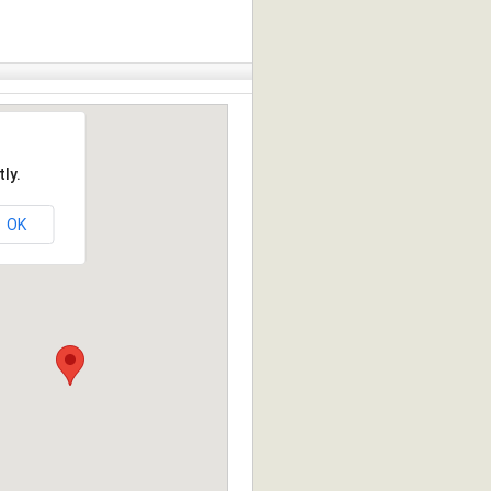
ly.
OK