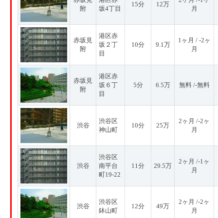
15分
12万
附
坂4丁目
月
港区赤
赤坂見
1ヶ月 / -2ヶ
坂２丁
10分
9.1万
附
月
目
港区赤
赤坂見
坂６丁
5分
6.5万
無料 /-無料
附
目
渋谷区
2ヶ月 /-2ヶ
渋谷
10分
25万
神山町
月
渋谷区
2ヶ月 /-1ヶ
渋谷
南平台
11分
29.5万
月
町19-22
渋谷区
2ヶ月 /-2ヶ
渋谷
12分
49万
鉢山町
月