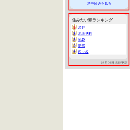
途中経過を見る
住みたい駅ランキング
1
渋谷
1
2
赤坂見附
2
2
池袋
2
4
新宿
4
5
四ッ谷
5
08月06日15時更新