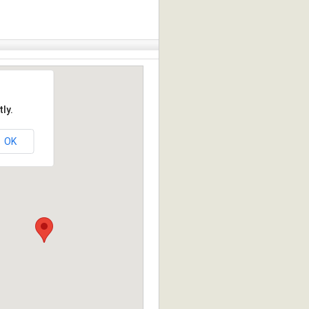
ly.
OK