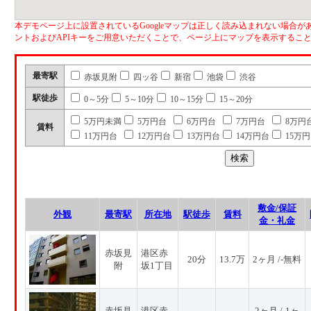
本デモページ上に設置されているGoogleマップは正しく読み込まれない場合があ
ントおよびAPIキーをご用意いただくことで、ページ上にマップを表示するこ
最寄駅
赤坂見附
四ッ谷
新宿
池袋
渋谷
駅徒歩
0～5分
5～10分
10～15分
15～20分
5万円未満
5万円台
6万円台
7万円台
8万円
賃料
11万円台
12万円台
13万円台
14万円台
15万
敷金/保証
外観
最寄駅
所在地
駅徒歩
賃料
金・礼金
赤坂見
港区赤
20分
13.7万
2ヶ月 /-無料
附
坂1丁目
赤坂見
港区赤
2ヶ月 /-1ヶ