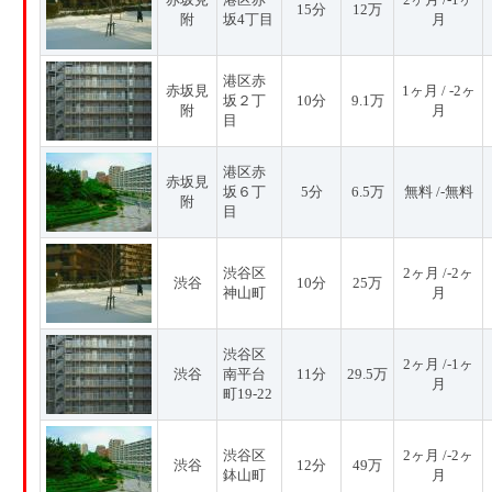
15分
12万
附
坂4丁目
月
港区赤
赤坂見
1ヶ月 / -2ヶ
坂２丁
10分
9.1万
附
月
目
港区赤
赤坂見
坂６丁
5分
6.5万
無料 /-無料
附
目
渋谷区
2ヶ月 /-2ヶ
渋谷
10分
25万
神山町
月
渋谷区
2ヶ月 /-1ヶ
渋谷
南平台
11分
29.5万
月
町19-22
渋谷区
2ヶ月 /-2ヶ
渋谷
12分
49万
鉢山町
月