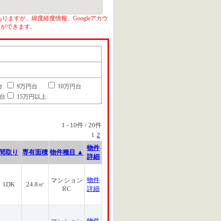
りますが、緯度経度情報、Googleアカウ
とができます。
台
9万円台
10万円台
円台
15万円以上
1
-
10
件 /
20
件
1
2
物件
間取り
専有面積
物件種目 ▲
詳細
物件
マンション
1DK
24.8㎡
RC
詳細
物件